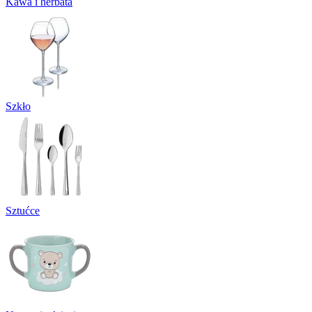
Kawa i herbata
Szkło
Sztućce