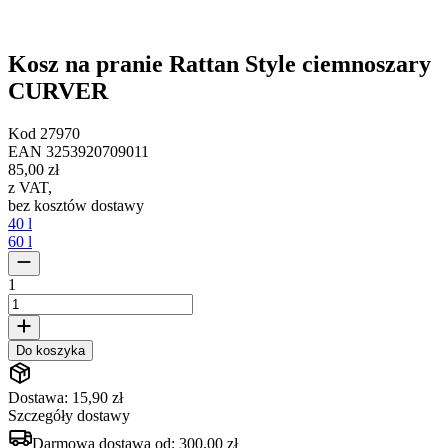
Kosz na pranie Rattan Style ciemnoszary
CURVER
Kod
27970
EAN
3253920709011
85,00 zł
z VAT
,
bez kosztów dostawy
40 l
60 l
1
Do koszyka
Dostawa: 15,90 zł
Szczegóły dostawy
Darmowa dostawa od:
300,00 zł