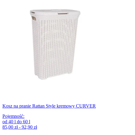
Kosz na pranie Rattan Style kremowy CURVER
Pojemność
:
od
40
l
do
60
l
85,00 zł - 92,90 zł