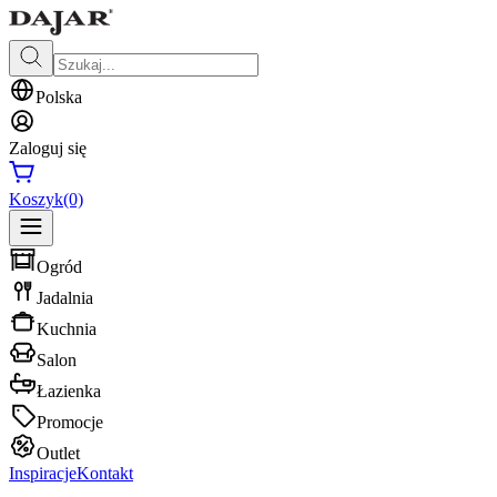
Polska
Zaloguj się
Koszyk
(0)
Ogród
Jadalnia
Kuchnia
Salon
Łazienka
Promocje
Outlet
Inspiracje
Kontakt