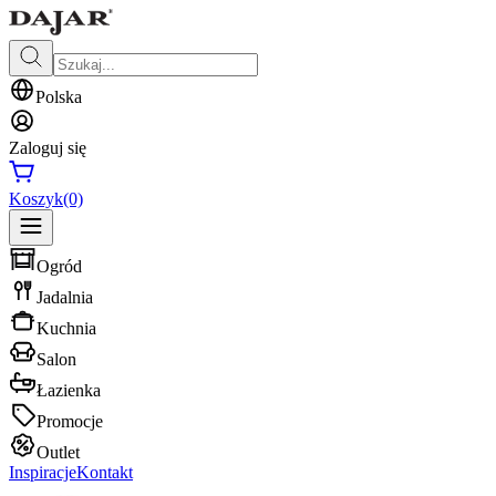
Polska
Zaloguj się
Koszyk
(0)
Ogród
Jadalnia
Kuchnia
Salon
Łazienka
Promocje
Outlet
Inspiracje
Kontakt