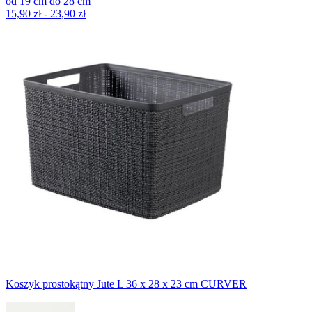
od
19
cm
do
28
cm
15,90 zł - 23,90 zł
Koszyk prostokątny Jute L 36 x 28 x 23 cm CURVER