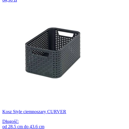
Kosz Style ciemnoszary CURVER
Długość
:
od
28.5
cm
do
43.6
cm