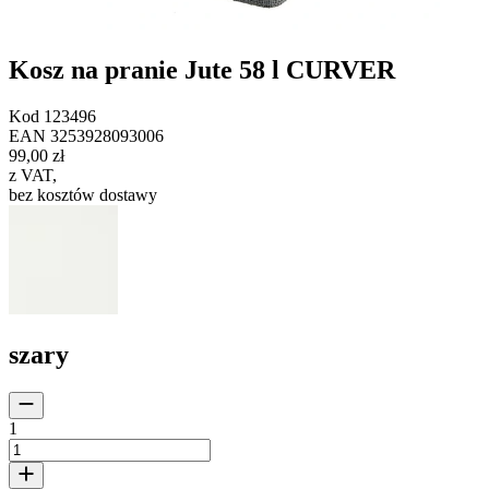
Kosz na pranie Jute 58 l CURVER
Kod
123496
EAN
3253928093006
99,00 zł
z VAT
,
bez kosztów dostawy
szary
1