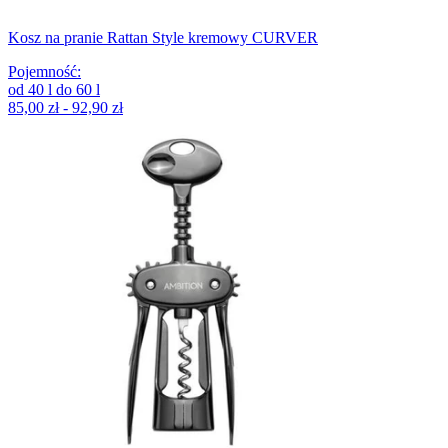
Kosz na pranie Rattan Style kremowy CURVER
Pojemność
:
od
40
l
do
60
l
85,00 zł - 92,90 zł