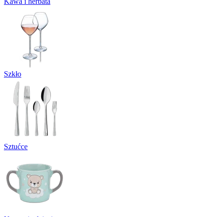
Kawa i herbata
Szkło
Sztućce