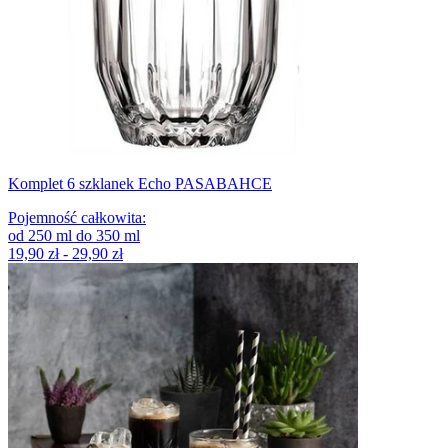
Komplet 6 szklanek Echo PASABAHCE
Pojemność całkowita
:
od
250
ml
do
350
ml
19,90 zł - 29,90 zł