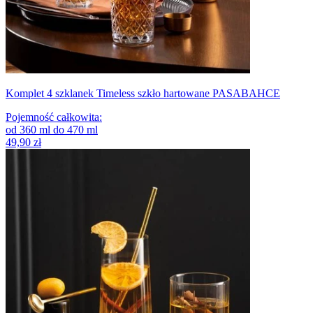
Komplet 4 szklanek Timeless szkło hartowane PASABAHCE
Pojemność całkowita
:
od
360
ml
do
470
ml
49,90 zł