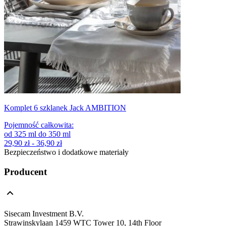
Komplet 6 szklanek Jack AMBITION
Pojemność całkowita
:
od
325
ml
do
350
ml
29,90 zł - 36,90 zł
Bezpieczeństwo i dodatkowe materiały
Producent
Sisecam Investment B.V.
Strawinskylaan 1459 WTC Tower 10, 14th Floor