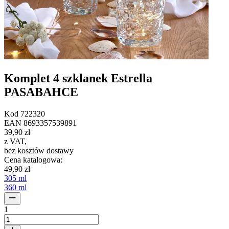
Komplet 4 szklanek Estrella
PASABAHCE
Kod
722320
EAN
8693357539891
39,90 zł
z VAT
,
bez kosztów dostawy
Cena katalogowa
:
49,90 zł
305 ml
360 ml
1