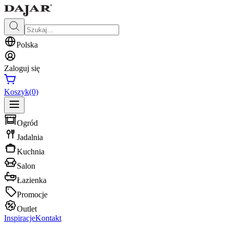
Polska
Zaloguj się
Koszyk
(0)
Ogród
Jadalnia
Kuchnia
Salon
Łazienka
Promocje
Outlet
Inspiracje
Kontakt