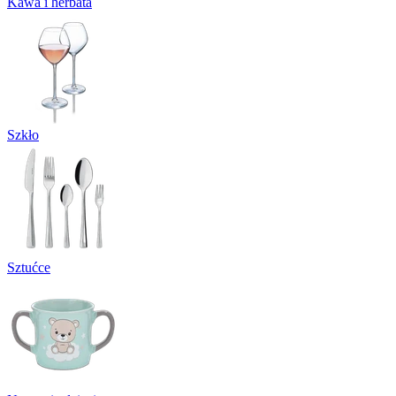
Kawa i herbata
Szkło
Sztućce