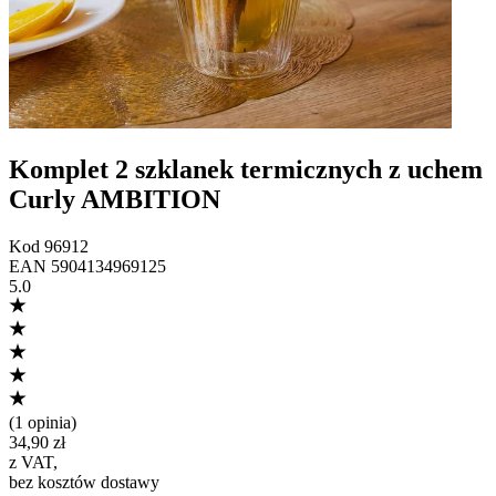
Komplet 2 szklanek termicznych z uchem
Curly AMBITION
Kod
96912
EAN
5904134969125
5.0
(
1 opinia
)
34,90 zł
z VAT
,
bez kosztów dostawy