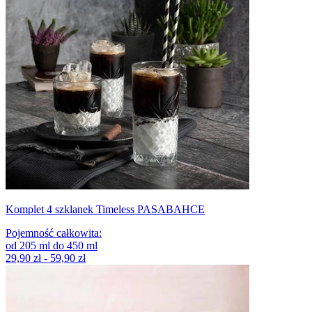
Komplet 4 szklanek Timeless PASABAHCE
Pojemność całkowita
:
od
205
ml
do
450
ml
29,90 zł - 59,90 zł