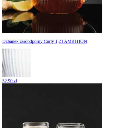
Dzbanek żaroodporny Curly 1,2 l AMBITION
52,90 zł