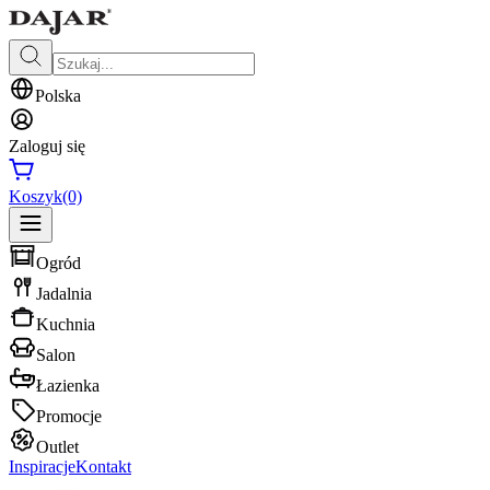
Polska
Zaloguj się
Koszyk
(0)
Ogród
Jadalnia
Kuchnia
Salon
Łazienka
Promocje
Outlet
Inspiracje
Kontakt