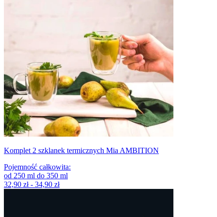
Komplet 2 szklanek termicznych Mia AMBITION
Pojemność całkowita
:
od
250
ml
do
350
ml
32,90 zł - 34,90 zł