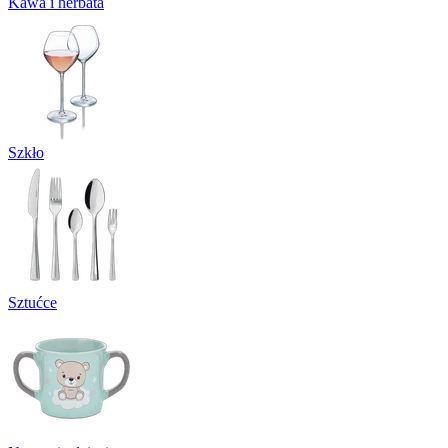
Kawa i herbata
Szkło
Sztućce