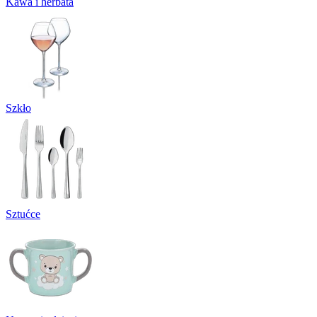
Kawa i herbata
Szkło
Sztućce