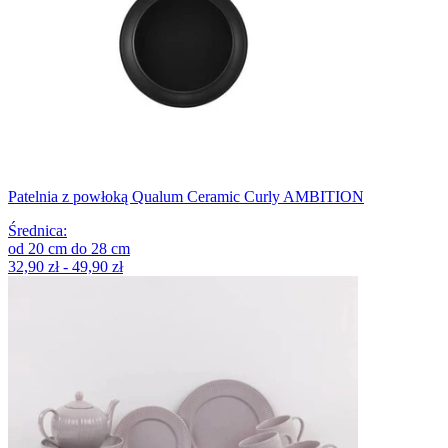
Patelnia z powłoką Qualum Ceramic Curly AMBITION
Średnica
:
od
20
cm
do
28
cm
32,90 zł - 49,90 zł