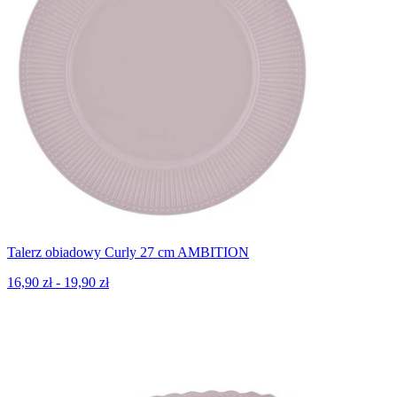
Talerz obiadowy Curly 27 cm AMBITION
16,90 zł - 19,90 zł