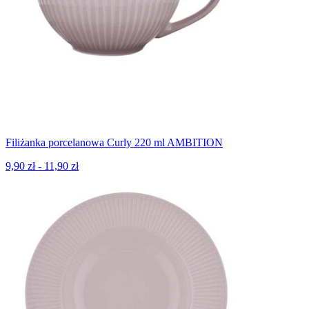
Filiżanka porcelanowa Curly 220 ml AMBITION
9,90 zł - 11,90 zł