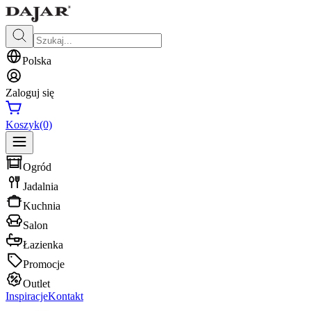
Polska
Zaloguj się
Koszyk
(0)
Ogród
Jadalnia
Kuchnia
Salon
Łazienka
Promocje
Outlet
Inspiracje
Kontakt