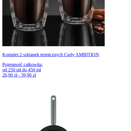
Komplet 2 szklanek termicznych Curly AMBITION
Pojemność całkowita
:
od
250
ml
do
450
ml
26,90 zł - 39,90 zł