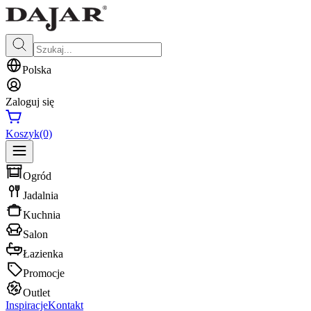
Polska
Zaloguj się
Koszyk
(0)
Ogród
Jadalnia
Kuchnia
Salon
Łazienka
Promocje
Outlet
Inspiracje
Kontakt