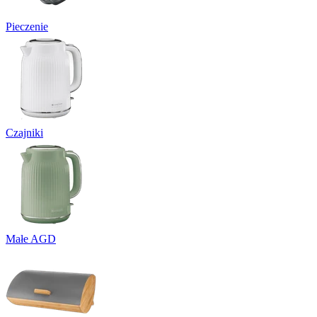
Pieczenie
Czajniki
Małe AGD