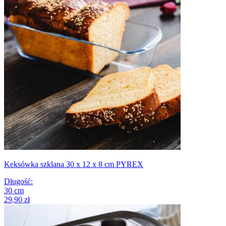
Keksówka szklana 30 x 12 x 8 cm PYREX
Długość
:
30
cm
29,90 zł