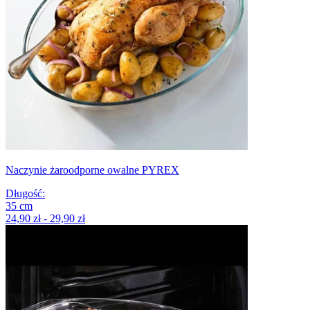
Naczynie żaroodporne owalne PYREX
Długość
:
35
cm
24,90 zł - 29,90 zł