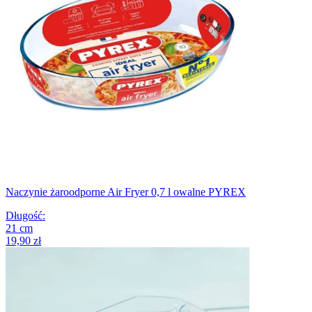
Naczynie żaroodporne Air Fryer 0,7 l owalne PYREX
Długość
:
21
cm
19,90 zł