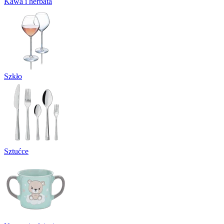
Kawa i herbata
Szkło
Sztućce