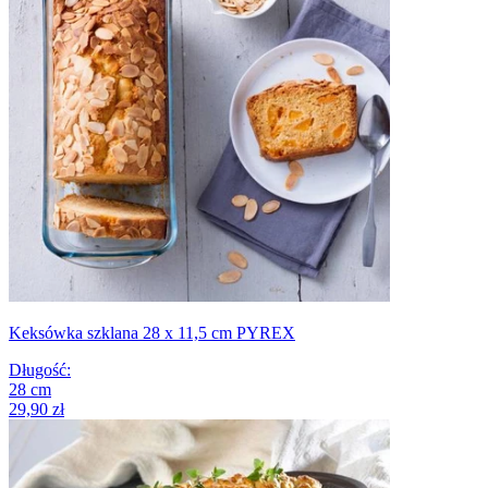
Keksówka szklana 28 x 11,5 cm PYREX
Długość
:
28
cm
29,90 zł