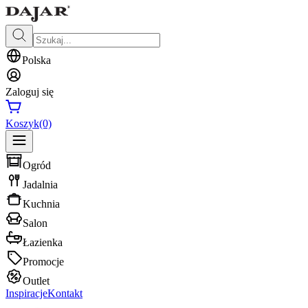
Polska
Zaloguj się
Koszyk
(0)
Ogród
Jadalnia
Kuchnia
Salon
Łazienka
Promocje
Outlet
Inspiracje
Kontakt