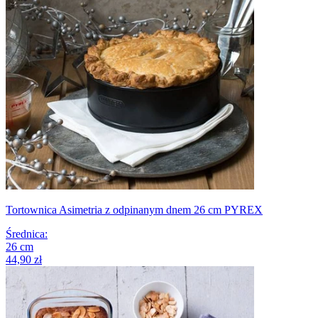
Tortownica Asimetria z odpinanym dnem 26 cm PYREX
Średnica
:
26
cm
44,90 zł