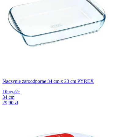
Naczynie żaroodporne 34 cm x 23 cm PYREX
Długość
:
34
cm
29,90 zł