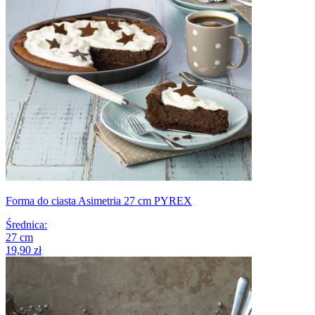
Forma do ciasta Asimetria 27 cm PYREX
Średnica
:
27
cm
19,90 zł