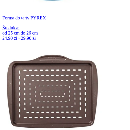
Forma do tarty PYREX
Średnica
:
od
25
cm
do
26
cm
24,90 zł - 29,90 zł