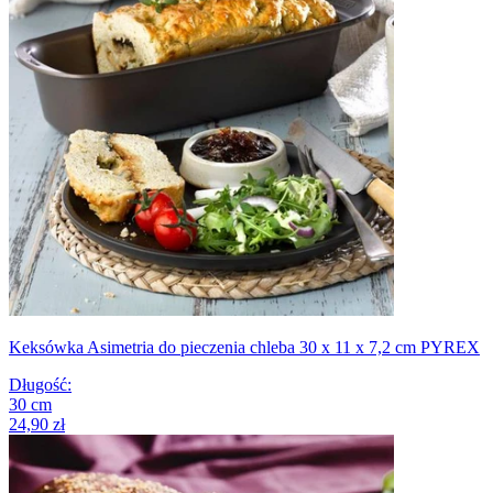
Keksówka Asimetria do pieczenia chleba 30 x 11 x 7,2 cm PYREX
Długość
:
30
cm
24,90 zł