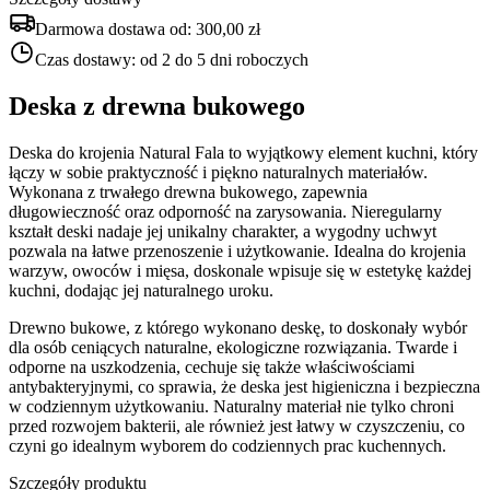
Darmowa dostawa od:
300,00 zł
Czas dostawy:
od 2 do 5 dni roboczych
Deska z drewna bukowego
Deska do krojenia Natural Fala to wyjątkowy element kuchni, który
łączy w sobie praktyczność i piękno naturalnych materiałów.
Wykonana z trwałego drewna bukowego, zapewnia
długowieczność oraz odporność na zarysowania. Nieregularny
kształt deski nadaje jej unikalny charakter, a wygodny uchwyt
pozwala na łatwe przenoszenie i użytkowanie. Idealna do krojenia
warzyw, owoców i mięsa, doskonale wpisuje się w estetykę każdej
kuchni, dodając jej naturalnego uroku.
Drewno bukowe, z którego wykonano deskę, to doskonały wybór
dla osób ceniących naturalne, ekologiczne rozwiązania. Twarde i
odporne na uszkodzenia, cechuje się także właściwościami
antybakteryjnymi, co sprawia, że deska jest higieniczna i bezpieczna
w codziennym użytkowaniu. Naturalny materiał nie tylko chroni
przed rozwojem bakterii, ale również jest łatwy w czyszczeniu, co
czyni go idealnym wyborem do codziennych prac kuchennych.
Szczegóły produktu