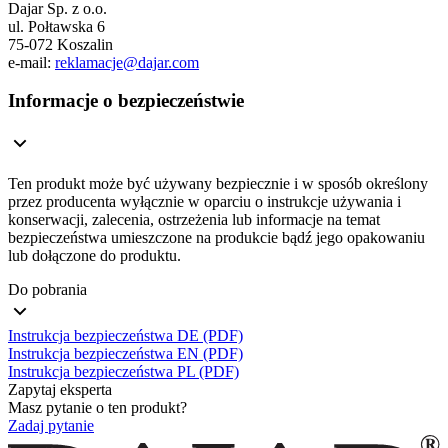
Dajar Sp. z o.o.
ul. Połtawska 6
75-072 Koszalin
e-mail:
reklamacje@dajar.com
Informacje o bezpieczeństwie
Ten produkt może być używany bezpiecznie i w sposób określony
przez producenta wyłącznie w oparciu o instrukcje używania i
konserwacji, zalecenia, ostrzeżenia lub informacje na temat
bezpieczeństwa umieszczone na produkcie bądź jego opakowaniu
lub dołączone do produktu.
Do pobrania
Instrukcja bezpieczeństwa DE (PDF)
Instrukcja bezpieczeństwa EN (PDF)
Instrukcja bezpieczeństwa PL (PDF)
Zapytaj eksperta
Masz pytanie o ten produkt?
Zadaj pytanie