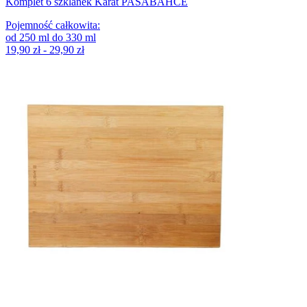
Komplet 6 szklanek Karat PASABAHCE
Pojemność całkowita
:
od
250
ml
do
330
ml
19,90 zł - 29,90 zł