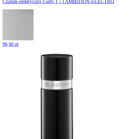
Czajnik elektryczny Curly 1,7 l AMBITION ELECTRO
99,90 zł