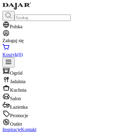
Polska
Zaloguj się
Koszyk
(0)
Ogród
Jadalnia
Kuchnia
Salon
Łazienka
Promocje
Outlet
Inspiracje
Kontakt