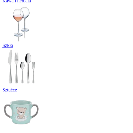
Kawa i herbata
Szkło
Sztućce