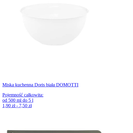
Miska kuchenna Doris biała DOMOTTI
Pojemność całkowita
:
od
500
ml
do
5
l
1,90 zł - 7,50 zł