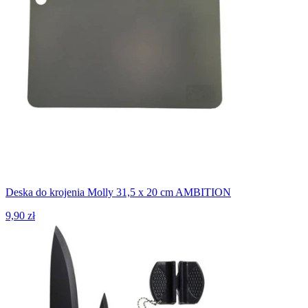
Deska do krojenia Molly 31,5 x 20 cm AMBITION
9,90 zł