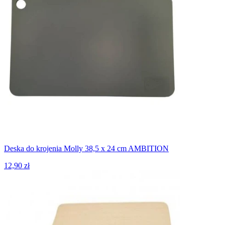
Deska do krojenia Molly 38,5 x 24 cm AMBITION
12,90 zł