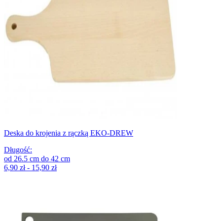
Deska do krojenia z rączką EKO-DREW
Długość
:
od
26.5
cm
do
42
cm
6,90 zł - 15,90 zł