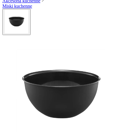
Akcesoria kuchenne
Miski kuchenne