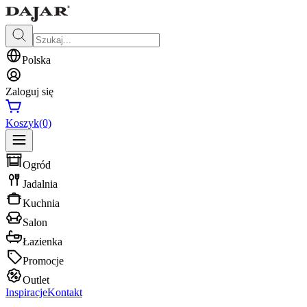
Polska
Zaloguj się
Koszyk
(0)
Ogród
Jadalnia
Kuchnia
Salon
Łazienka
Promocje
Outlet
Inspiracje
Kontakt