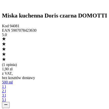
Miska kuchenna Doris czarna DOMOTTI
Kod
94081
EAN
5907078423630
5.0
(
1 opinia
)
1,90 zł
z VAT
,
bez kosztów dostawy
500 ml
1 l
2 l
3 l
5 l