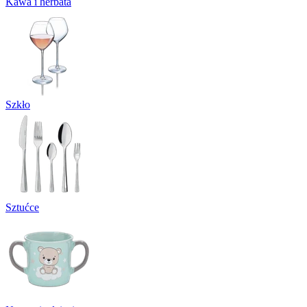
Kawa i herbata
Szkło
Sztućce