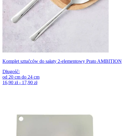
Komplet sztućców do sałaty 2-elementowy Prato AMBITION
Długość
:
od
20
cm
do
24
cm
16,90 zł - 17,90 zł