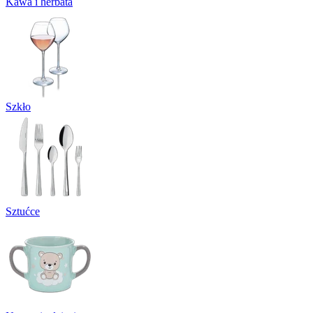
Kawa i herbata
Szkło
Sztućce