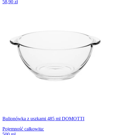
58,90 zł
Bulionówka z uszkami 485 ml DOMOTTI
Pojemność całkowita
:
500
ml