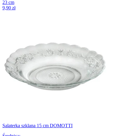
23
cm
9,90 zł
Salaterka szklana 15 cm DOMOTTI
Średnica
: