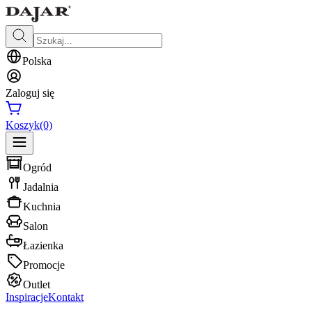
Polska
Zaloguj się
Koszyk
(0)
Ogród
Jadalnia
Kuchnia
Salon
Łazienka
Promocje
Outlet
Inspiracje
Kontakt