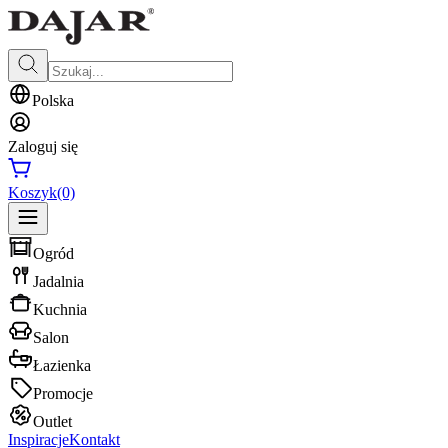
Polska
Zaloguj się
Koszyk
(0)
Ogród
Jadalnia
Kuchnia
Salon
Łazienka
Promocje
Outlet
Inspiracje
Kontakt