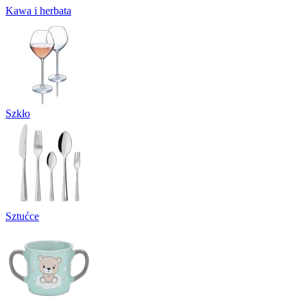
Kawa i herbata
Szkło
Sztućce