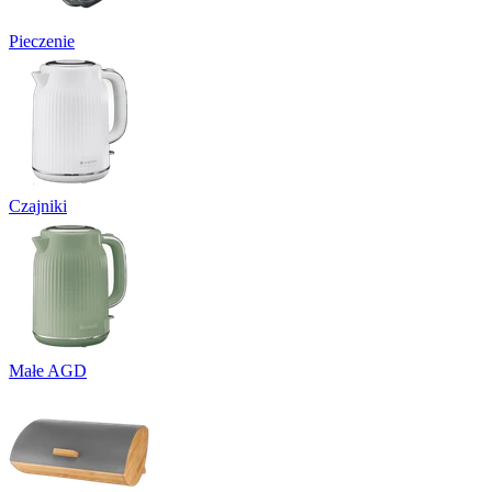
Pieczenie
Czajniki
Małe AGD