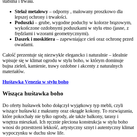
stabilna i trwała.
Stelaż metalowy
– odporny , malowany proszkowo dla
lepszej ochrony i trwałości.
Poduszki
– grube, wygodne poduchy w kolorze brązowym,
wykończone ozdobnymi poduszkami w stylu etno (jasne, z
frędzlami i wzorami geometrycznymi).
Daszek i moskitiera
– zapewniające cień oraz ochronę przed
owadami.
Całość prezentuje się niezwykle elegancko i naturalnie – idealnie
wpisuje się w klimat ogrodu w stylu boho, w którym dominuje
bujna zieleń, kamienie, trawy ozdobne i akcenty z naturalnych
materiałów.
Huśtawka Venezia w stylu boho
Wisząca huśtawka boho
Do oferty huśtawek boho dołączył wyjątkowy typ mebli, czyli
wiszące huśtawki z makramy oraz okrągłe kokony. To rozwiązania,
które pokochały nie tylko ogrody, ale także balkony, tarasy i
wnętrza mieszkań. Ich ręcznie pleciona konstrukcja w stylu boho
wnosi do przestrzeni lekkość, artystyczny sznyt i autentyczny klimat
wypoczynku w duchu slow life.