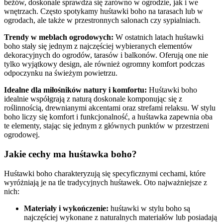
beżów, doskonale sprawdza się zarówno w ogrodzie, jak i we
wnętrzach. Często spotykamy huśtawki boho na tarasach lub w
ogrodach, ale także w przestronnych salonach czy sypialniach.
Trendy w meblach ogrodowych:
W ostatnich latach huśtawki
boho stały się jednym z najczęściej wybieranych elementów
dekoracyjnych do ogrodów, tarasów i balkonów. Oferują one nie
tylko wyjątkowy design, ale również ogromny komfort podczas
odpoczynku na świeżym powietrzu.
Idealne dla miłośników natury i komfortu:
Huśtawki boho
idealnie współgrają z naturą doskonale komponując się z
roślinnością, drewnianymi akcentami oraz strefami relaksu. W stylu
boho liczy się komfort i funkcjonalność, a huśtawka zapewnia oba
te elementy, stając się jednym z głównych punktów w przestrzeni
ogrodowej.
Jakie cechy ma huśtawka boho?
Huśtawki boho charakteryzują się specyficznymi cechami, które
wyróżniają je na tle tradycyjnych huśtawek. Oto najważniejsze z
nich:
Materiały i wykończenie:
huśtawki w stylu boho są
najczęściej wykonane z naturalnych materiałów lub posiadają