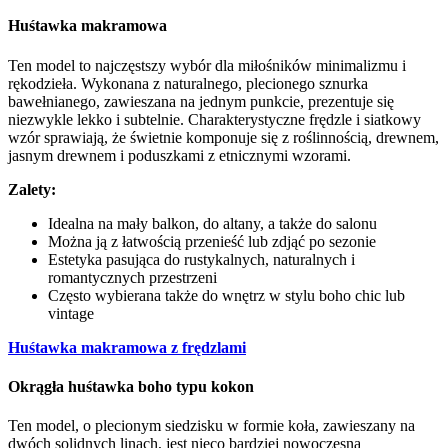
Huśtawka makramowa
Ten model to najczęstszy wybór dla miłośników minimalizmu i
rękodzieła. Wykonana z naturalnego, plecionego sznurka
bawełnianego, zawieszana na jednym punkcie, prezentuje się
niezwykle lekko i subtelnie. Charakterystyczne frędzle i siatkowy
wzór sprawiają, że świetnie komponuje się z roślinnością, drewnem,
jasnym drewnem i poduszkami z etnicznymi wzorami.
Zalety:
Idealna na mały balkon, do altany, a także do salonu
Można ją z łatwością przenieść lub zdjąć po sezonie
Estetyka pasująca do rustykalnych, naturalnych i
romantycznych przestrzeni
Często wybierana także do wnętrz w stylu boho chic lub
vintage
Huśtawka makramowa z frędzlami
Okrągła huśtawka boho typu kokon
Ten model, o plecionym siedzisku w formie koła, zawieszany na
dwóch solidnych linach, jest nieco bardziej nowoczesną