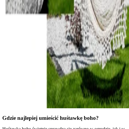
Gdzie najlepiej umieścić huśtawkę boho?
Huśtawka boho świetnie sprawdza się zarówno w ogrodzie, jak i w