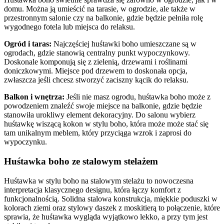
domu. Można ją umieścić na tarasie, w ogrodzie, ale także w
przestronnym salonie czy na balkonie, gdzie będzie pełniła rolę
wygodnego fotela lub miejsca do relaksu.
Ogród i taras:
Najczęściej huśtawki boho umieszczane są w
ogrodach, gdzie stanowią centralny punkt wypoczynkowy.
Doskonale komponują się z zielenią, drzewami i roślinami
doniczkowymi. Miejsce pod drzewem to doskonała opcja,
zwłaszcza jeśli chcesz stworzyć zaciszny kącik do relaksu.
Balkon i wnętrza:
Jeśli nie masz ogrodu, huśtawka boho może z
powodzeniem znaleźć swoje miejsce na balkonie, gdzie będzie
stanowiła urokliwy element dekoracyjny. Do salonu wybierz
huśtawkę wiszącą kokon w stylu boho, która może może stać się
tam unikalnym meblem, który przyciąga wzrok i zaprosi do
wypoczynku.
Huśtawka boho ze stalowym stelażem
Huśtawka w stylu boho na stalowym stelażu to nowoczesna
interpretacja klasycznego designu, która łączy komfort z
funkcjonalnością. Solidna stalowa konstrukcja, miękkie poduszki w
kolorach ziemi oraz stylowy daszek z moskitierą to połączenie, które
sprawia, że huśtawka wygląda wyjątkowo lekko, a przy tym jest