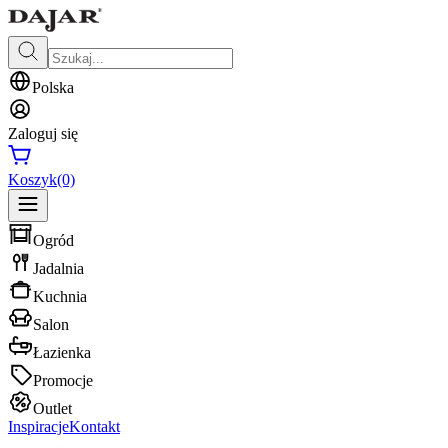
Polska
Zaloguj się
Koszyk
(0)
Ogród
Jadalnia
Kuchnia
Salon
Łazienka
Promocje
Outlet
Inspiracje
Kontakt