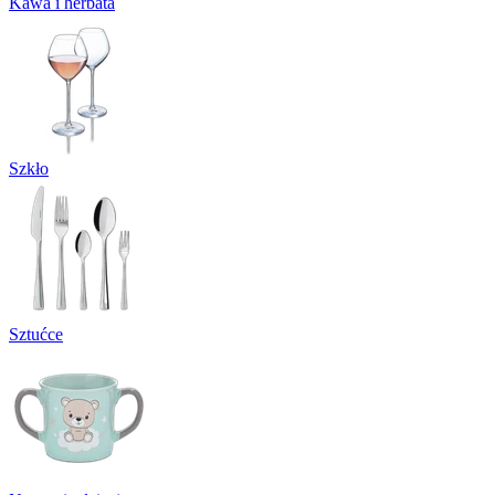
Kawa i herbata
Szkło
Sztućce