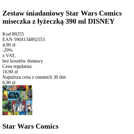
Zestaw śniadaniowy Star Wars Comics
miseczka z łyżeczką 390 ml DISNEY
Kod
89255
EAN
5904134892553
4,90 zł
-
29
%
z VAT
,
bez kosztów dostawy
Cena regularna
:
10,90 zł
Najniższa cena z ostatnich 30 dni
:
6,90 zł
Star Wars Comics