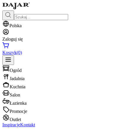
Polska
Zaloguj się
Koszyk
(0)
Ogród
Jadalnia
Kuchnia
Salon
Łazienka
Promocje
Outlet
Inspiracje
Kontakt