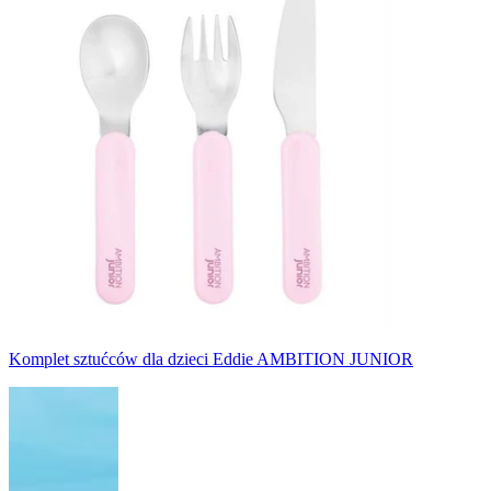
Komplet sztućców dla dzieci Eddie AMBITION JUNIOR