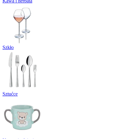
Kawa i herbata
Szkło
Sztućce