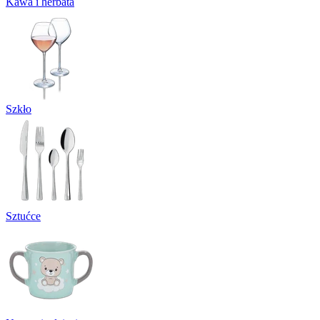
Kawa i herbata
Szkło
Sztućce