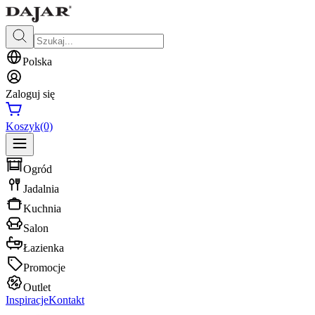
Polska
Zaloguj się
Koszyk
(0)
Ogród
Jadalnia
Kuchnia
Salon
Łazienka
Promocje
Outlet
Inspiracje
Kontakt