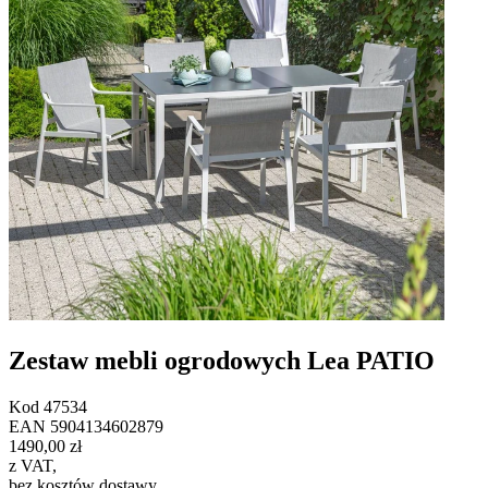
Zestaw mebli ogrodowych Lea PATIO
Kod
47534
EAN
5904134602879
1490,00 zł
z VAT
,
bez kosztów dostawy