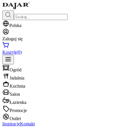
Polska
Zaloguj się
Koszyk
(0)
Ogród
Jadalnia
Kuchnia
Salon
Łazienka
Promocje
Outlet
Inspiracje
Kontakt