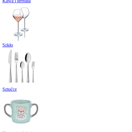
Kawa i herbata
Szkło
Sztućce