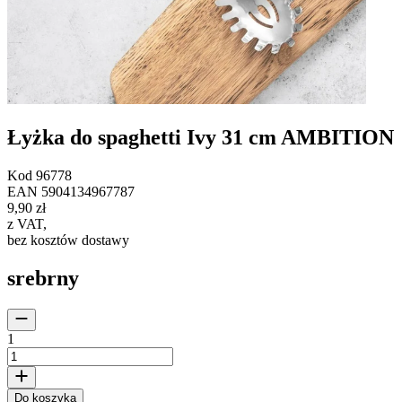
Łyżka do spaghetti Ivy 31 cm AMBITION
Kod
96778
EAN
5904134967787
9,90 zł
z VAT
,
bez kosztów dostawy
srebrny
1
Do koszyka