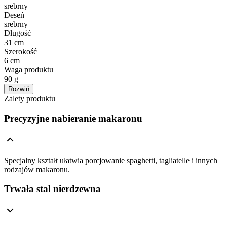
srebrny
Deseń
srebrny
Długość
31 cm
Szerokość
6 cm
Waga produktu
90 g
Rozwiń
Zalety produktu
Precyzyjne nabieranie makaronu
Specjalny kształt ułatwia porcjowanie spaghetti, tagliatelle i innych
rodzajów makaronu.
Trwała stal nierdzewna