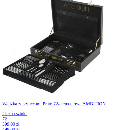
Walizka ze sztućcami Prato 72-elementowa AMBITION
Liczba sztuk
:
72
399,00 zł
499,00 zł