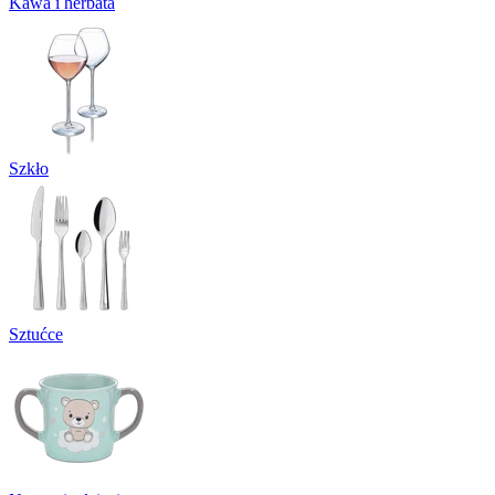
Kawa i herbata
Szkło
Sztućce