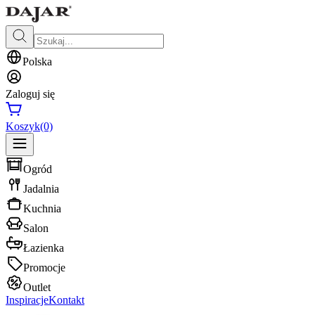
Polska
Zaloguj się
Koszyk
(0)
Ogród
Jadalnia
Kuchnia
Salon
Łazienka
Promocje
Outlet
Inspiracje
Kontakt