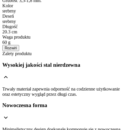
Grubość 3,5-1,8 mm.
Kolor
srebrny
Deseń
srebrny
Długość
20.3 cm
Waga produktu
60 g
Rozwiń
Zalety produktu
Wysokiej jakości stal nierdzewna
Trwały materiał zapewnia odporność na codzienne użytkowanie
oraz estetyczny wygląd przez długi czas.
Nowoczesna forma
Minimalistyczny design doskonale komponuje się z nowoczesną