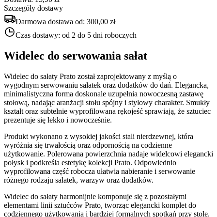
Szczegóły dostawy
Darmowa dostawa od:
300,00 zł
Czas dostawy:
od 2 do 5 dni roboczych
Widelec do serwowania sałat
Widelec do sałaty Prato został zaprojektowany z myślą o
wygodnym serwowaniu sałatek oraz dodatków do dań. Elegancka,
minimalistyczna forma doskonale uzupełnia nowoczesną zastawę
stołową, nadając aranżacji stołu spójny i stylowy charakter. Smukły
kształt oraz subtelnie wyprofilowana rękojeść sprawiają, że sztuciec
prezentuje się lekko i nowocześnie.
Produkt wykonano z wysokiej jakości stali nierdzewnej, która
wyróżnia się trwałością oraz odpornością na codzienne
użytkowanie. Polerowana powierzchnia nadaje widelcowi elegancki
połysk i podkreśla estetykę kolekcji Prato. Odpowiednio
wyprofilowana część robocza ułatwia nabieranie i serwowanie
różnego rodzaju sałatek, warzyw oraz dodatków.
Widelec do sałaty harmonijnie komponuje się z pozostałymi
elementami linii sztućców Prato, tworząc elegancki komplet do
codziennego użytkowania i bardziej formalnych spotkań przy stole.