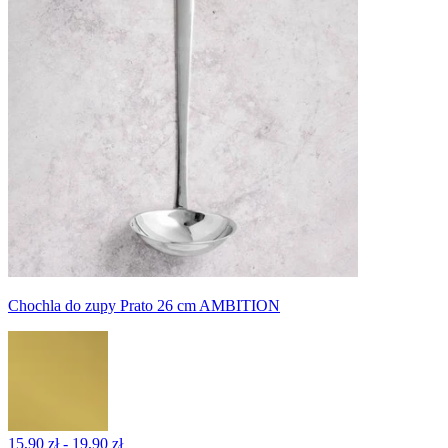
Chochla do zupy Prato 26 cm AMBITION
15,90 zł - 19,90 zł