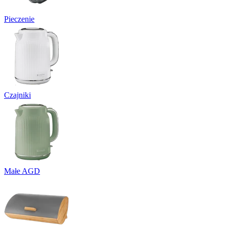
Pieczenie
Czajniki
Małe AGD