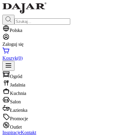
Polska
Zaloguj się
Koszyk
(0)
Ogród
Jadalnia
Kuchnia
Salon
Łazienka
Promocje
Outlet
Inspiracje
Kontakt