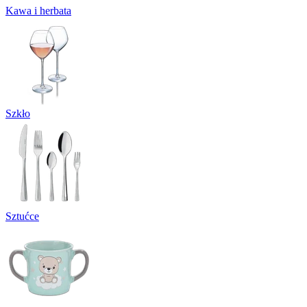
Kawa i herbata
Szkło
Sztućce