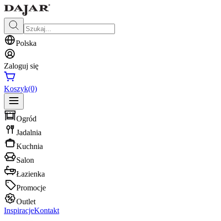
Polska
Zaloguj się
Koszyk
(0)
Ogród
Jadalnia
Kuchnia
Salon
Łazienka
Promocje
Outlet
Inspiracje
Kontakt