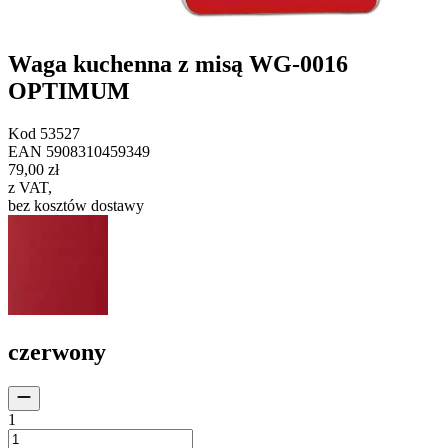
Waga kuchenna z misą WG-0016
OPTIMUM
Kod
53527
EAN
5908310459349
79,00 zł
z VAT
,
bez kosztów dostawy
czerwony
1