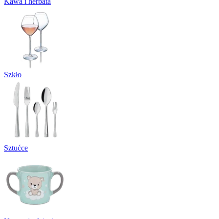
Kawa i herbata
Szkło
Sztućce