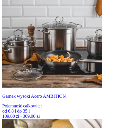
Garnek wysoki Acero AMBITION
Pojemność całkowita
:
od
6.8
l
do
35
l
109,00 zł - 309,00 zł