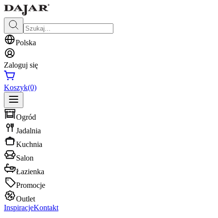
Polska
Zaloguj się
Koszyk
(0)
Ogród
Jadalnia
Kuchnia
Salon
Łazienka
Promocje
Outlet
Inspiracje
Kontakt