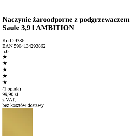
Naczynie żaroodporne z podgrzewaczem
Saule 3,9 l AMBITION
Kod
29386
EAN
5904134293862
5.0
(
1 opinia
)
99,90 zł
z VAT
,
bez kosztów dostawy