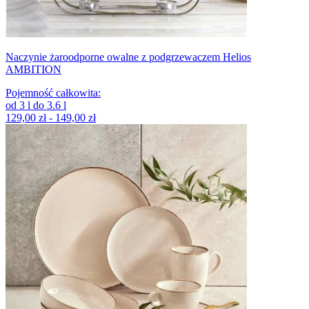
Naczynie żaroodporne owalne z podgrzewaczem Helios
AMBITION
Pojemność całkowita
:
od
3
l
do
3.6
l
129,00 zł - 149,00 zł