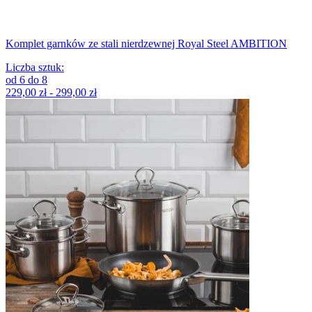
Komplet garnków ze stali nierdzewnej Royal Steel AMBITION
Liczba sztuk
:
od
6
do
8
229,00 zł - 299,00 zł