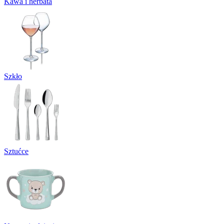
Kawa i herbata
Szkło
Sztućce