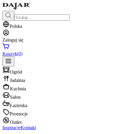
Polska
Zaloguj się
Koszyk
(0)
Ogród
Jadalnia
Kuchnia
Salon
Łazienka
Promocje
Outlet
Inspiracje
Kontakt