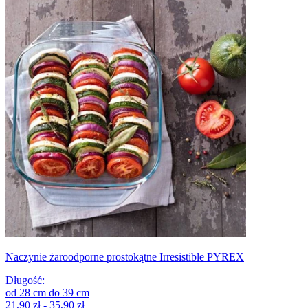
Naczynie żaroodporne prostokątne Irresistible PYREX
Długość
:
od
28
cm
do
39
cm
21,90 zł - 35,90 zł