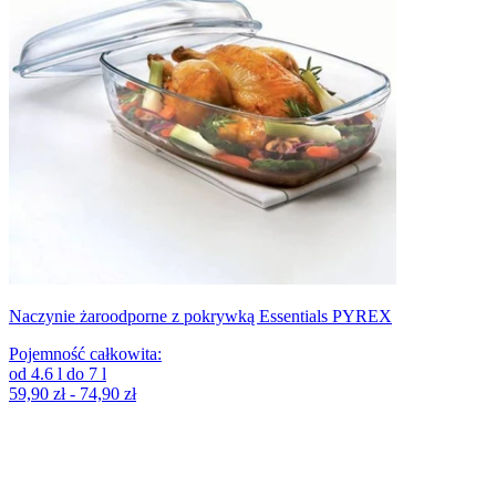
Naczynie żaroodporne z pokrywką Essentials PYREX
Pojemność całkowita
:
od
4.6
l
do
7
l
59,90 zł - 74,90 zł