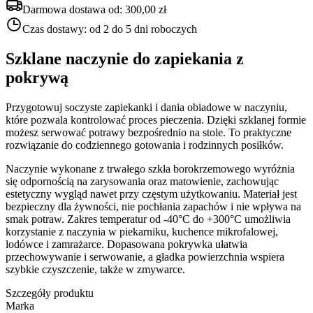
Darmowa dostawa od:
300,00 zł
Czas dostawy:
od 2 do 5 dni roboczych
Szklane naczynie do zapiekania z
pokrywą
Przygotowuj soczyste zapiekanki i dania obiadowe w naczyniu,
które pozwala kontrolować proces pieczenia. Dzięki szklanej formie
możesz serwować potrawy bezpośrednio na stole. To praktyczne
rozwiązanie do codziennego gotowania i rodzinnych posiłków.
Naczynie wykonane z trwałego szkła borokrzemowego wyróżnia
się odpornością na zarysowania oraz matowienie, zachowując
estetyczny wygląd nawet przy częstym użytkowaniu. Materiał jest
bezpieczny dla żywności, nie pochłania zapachów i nie wpływa na
smak potraw. Zakres temperatur od -40°C do +300°C umożliwia
korzystanie z naczynia w piekarniku, kuchence mikrofalowej,
lodówce i zamrażarce. Dopasowana pokrywka ułatwia
przechowywanie i serwowanie, a gładka powierzchnia wspiera
szybkie czyszczenie, także w zmywarce.
Szczegóły produktu
Marka