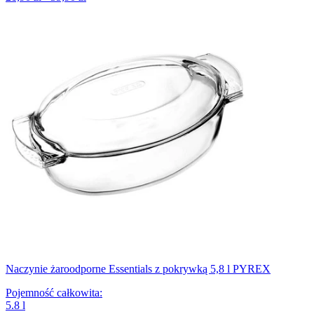
Naczynie żaroodporne Essentials z pokrywką 5,8 l PYREX
Pojemność całkowita
:
5.8
l