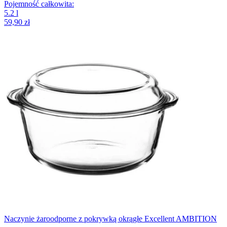
Pojemność całkowita
:
5.2
l
59,90 zł
Naczynie żaroodporne z pokrywką okrągłe Excellent AMBITION