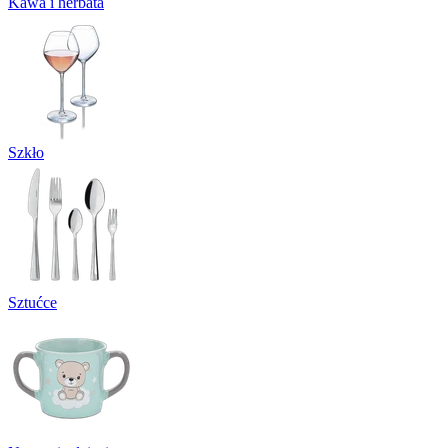
Kawa i herbata
Szkło
Sztućce