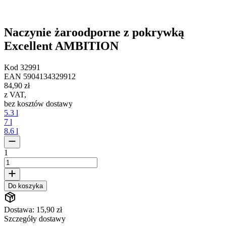
Naczynie żaroodporne z pokrywką
Excellent AMBITION
Kod
32991
EAN
5904134329912
84,90 zł
z VAT
,
bez kosztów dostawy
5.3 l
7 l
8.6 l
1
Do koszyka
Dostawa: 15,90 zł
Szczegóły dostawy