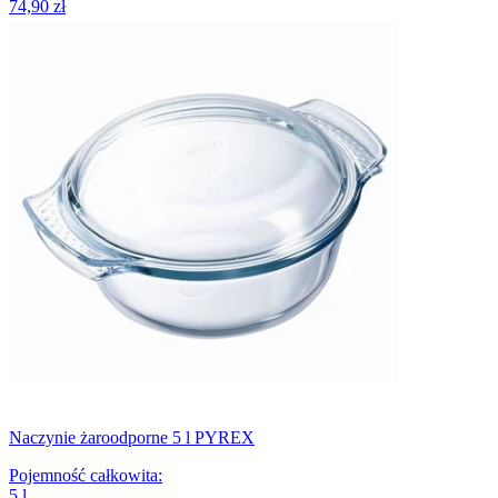
74,90 zł
Naczynie żaroodporne 5 l PYREX
Pojemność całkowita
:
5
l