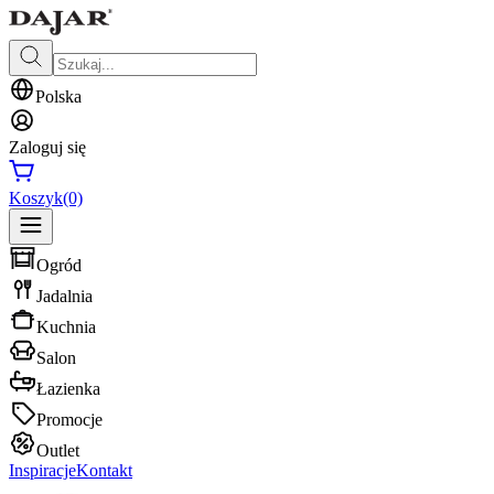
Polska
Zaloguj się
Koszyk
(0)
Ogród
Jadalnia
Kuchnia
Salon
Łazienka
Promocje
Outlet
Inspiracje
Kontakt