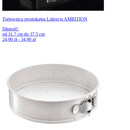
Tortownica prostokątna Lukrecja AMBITION
Długość
:
od
31.7
cm
do
37.5
cm
24,90 zł - 34,90 zł