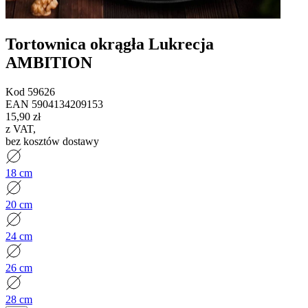
Tortownica okrągła Lukrecja
AMBITION
Kod
59626
EAN
5904134209153
15,90 zł
z VAT
,
bez kosztów dostawy
18 cm
20 cm
24 cm
26 cm
28 cm