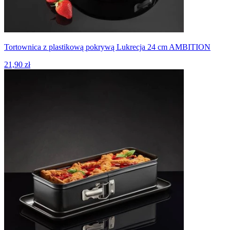
Tortownica z plastikową pokrywą Lukrecja 24 cm AMBITION
21,90 zł