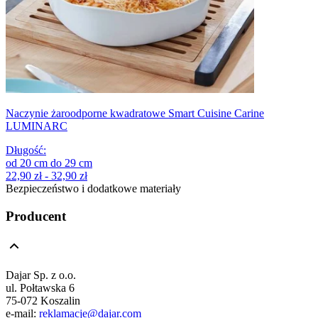
Naczynie żaroodporne kwadratowe Smart Cuisine Carine
LUMINARC
Długość
:
od
20
cm
do
29
cm
22,90 zł - 32,90 zł
Bezpieczeństwo i dodatkowe materiały
Producent
Dajar Sp. z o.o.
ul. Połtawska 6
75-072 Koszalin
e-mail:
reklamacje@dajar.com