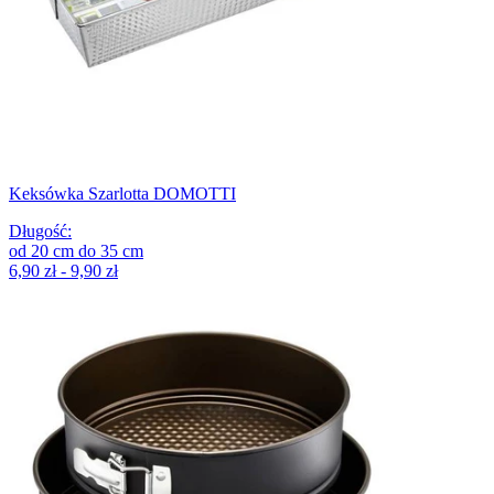
Keksówka Szarlotta DOMOTTI
Długość
:
od
20
cm
do
35
cm
6,90 zł - 9,90 zł