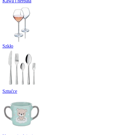
Kawa i herbata
Szkło
Sztućce