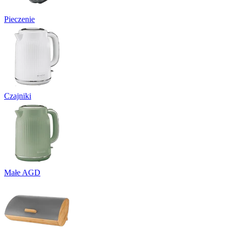
Pieczenie
Czajniki
Małe AGD