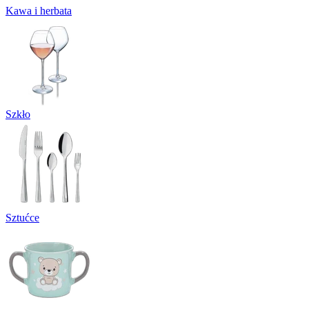
Kawa i herbata
Szkło
Sztućce