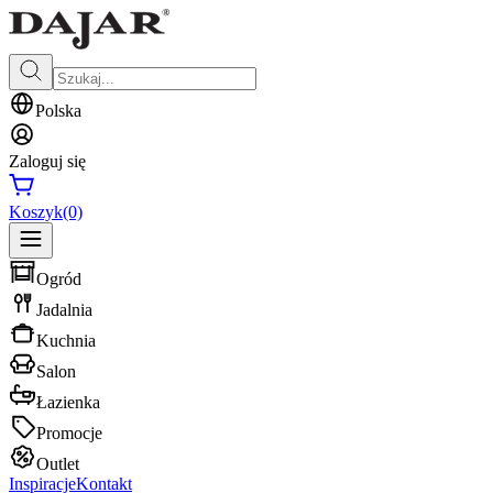
Polska
Zaloguj się
Koszyk
(0)
Ogród
Jadalnia
Kuchnia
Salon
Łazienka
Promocje
Outlet
Inspiracje
Kontakt