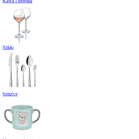
Kawa i herbata
Szkło
Sztućce