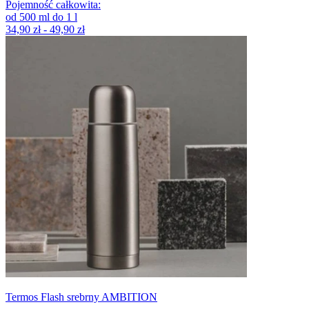
Pojemność całkowita
:
od
500
ml
do
1
l
34,90 zł - 49,90 zł
Termos Flash srebrny AMBITION