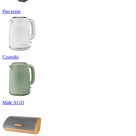
Pieczenie
Czajniki
Małe AGD