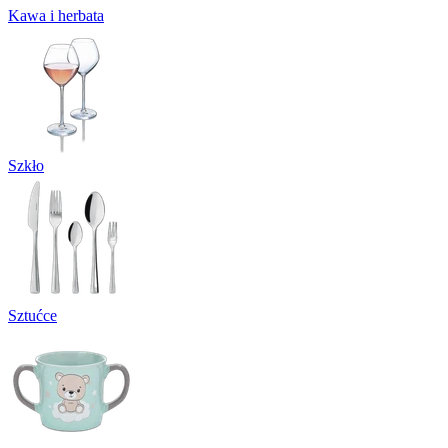
Kawa i herbata
Szkło
Sztućce