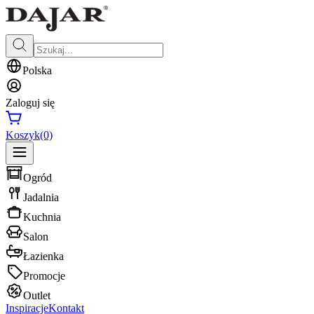
Polska
Zaloguj się
Koszyk
(0)
Ogród
Jadalnia
Kuchnia
Salon
Łazienka
Promocje
Outlet
Inspiracje
Kontakt