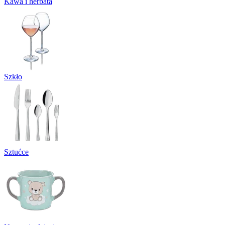
Kawa i herbata
Szkło
Sztućce