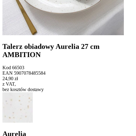
Talerz obiadowy Aurelia 27 cm
AMBITION
Kod
66503
EAN
5907078485584
24,90 zł
z VAT
,
bez kosztów dostawy
Aurelia