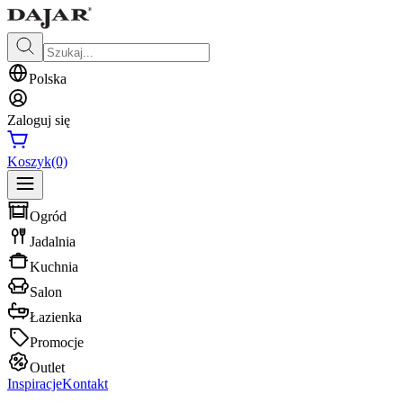
Polska
Zaloguj się
Koszyk
(0)
Ogród
Jadalnia
Kuchnia
Salon
Łazienka
Promocje
Outlet
Inspiracje
Kontakt