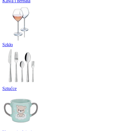
Kawa i herbata
Szkło
Sztućce