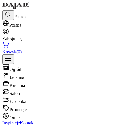
Polska
Zaloguj się
Koszyk
(0)
Ogród
Jadalnia
Kuchnia
Salon
Łazienka
Promocje
Outlet
Inspiracje
Kontakt