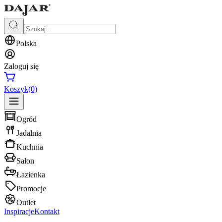
Polska
Zaloguj się
Koszyk
(0)
Ogród
Jadalnia
Kuchnia
Salon
Łazienka
Promocje
Outlet
Inspiracje
Kontakt