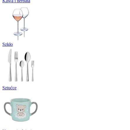
Kawa i herbata
Szkło
Sztućce