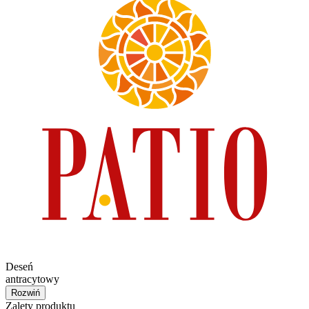
Deseń
antracytowy
Rozwiń
Zalety produktu