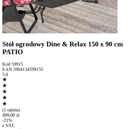
Stół ogrodowy Dine & Relax 150 x 90 cm
PATIO
Kod
59915
EAN
5904134599155
5.0
(
1 opinia
)
499,00 zł
-
21
%
z VAT
,