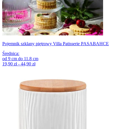
Pojemnik szklany piętrowy Villa Patisserie PASABAHCE
Średnica
:
od
9
cm
do
11.8
cm
19,90 zł - 44,90 zł