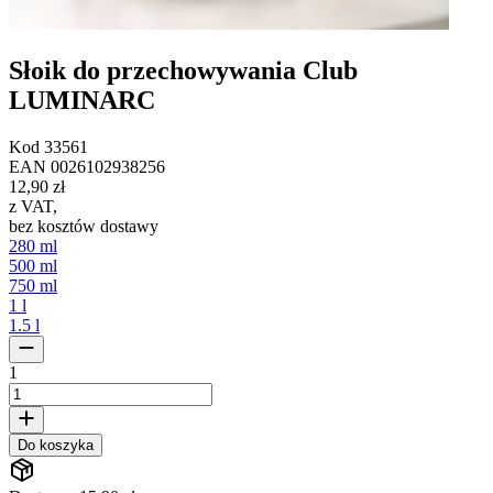
Słoik do przechowywania Club
LUMINARC
Kod
33561
EAN
0026102938256
12,90 zł
z VAT
,
bez kosztów dostawy
280 ml
500 ml
750 ml
1 l
1.5 l
1
Do koszyka