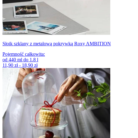
Słoik szklany z metalową pokrywką Roxy AMBITION
Pojemność całkowita
:
od
440
ml
do
1.8
l
11,90 zł - 18,90 zł