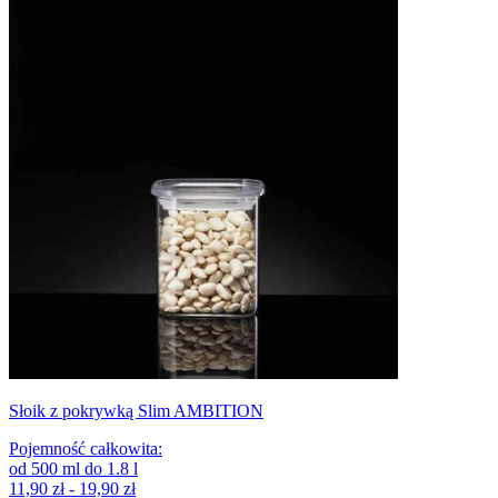
Słoik z pokrywką Slim AMBITION
Pojemność całkowita
:
od
500
ml
do
1.8
l
11,90 zł - 19,90 zł