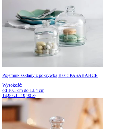
Pojemnik szklany z pokrywką Basic PASABAHCE
Wysokość
:
od
10.1
cm
do
13.4
cm
14,90 zł - 19,90 zł