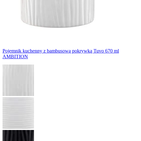
Pojemnik kuchenny z bambusową pokrywką Tuvo 670 ml
AMBITION