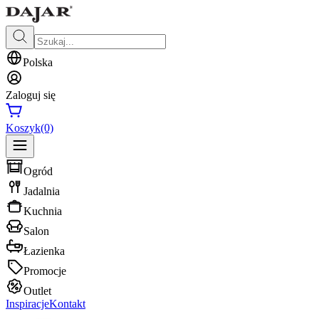
Polska
Zaloguj się
Koszyk
(0)
Ogród
Jadalnia
Kuchnia
Salon
Łazienka
Promocje
Outlet
Inspiracje
Kontakt