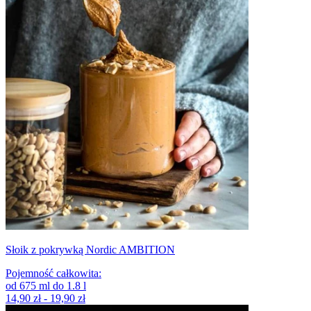
Słoik z pokrywką Nordic AMBITION
Pojemność całkowita
:
od
675
ml
do
1.8
l
14,90 zł - 19,90 zł