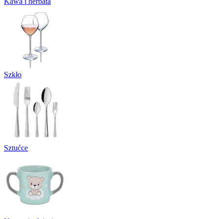
Kawa i herbata
Szkło
Sztućce