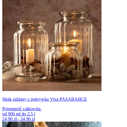
Słoik szklany z pokrywką Viva PASABAHCE
Pojemność całkowita
:
od
900
ml
do
2.5
l
24,90 zł - 34,90 zł