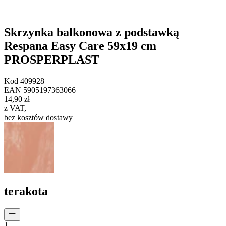
Skrzynka balkonowa z podstawką
Respana Easy Care 59x19 cm
PROSPERPLAST
Kod
409928
EAN
5905197363066
14,90 zł
z VAT
,
bez kosztów dostawy
terakota
1