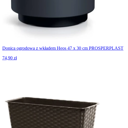
Donica ogrodowa z wkładem Heos 47 x 30 cm PROSPERPLAST
74,90 zł