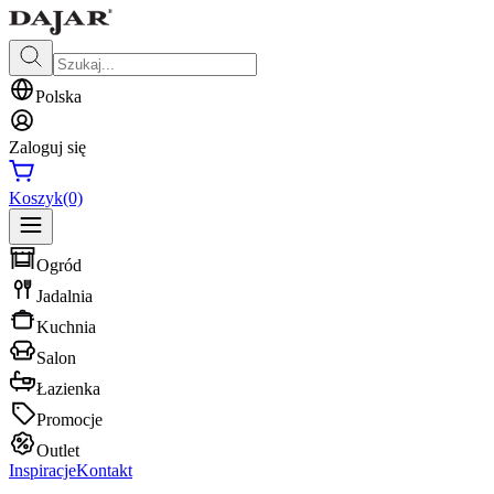
Polska
Zaloguj się
Koszyk
(0)
Ogród
Jadalnia
Kuchnia
Salon
Łazienka
Promocje
Outlet
Inspiracje
Kontakt