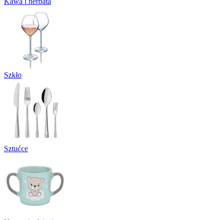
Kawa i herbata
Szkło
Sztućce