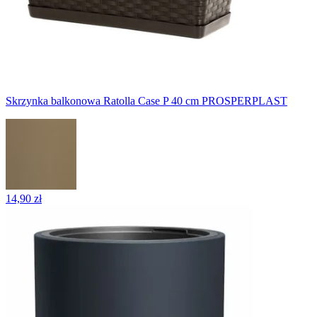
Skrzynka balkonowa Ratolla Case P 40 cm PROSPERPLAST
14,90 zł