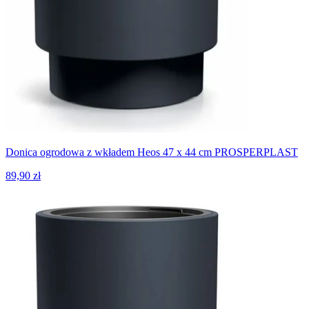
Donica ogrodowa z wkładem Heos 47 x 44 cm PROSPERPLAST
89,90 zł