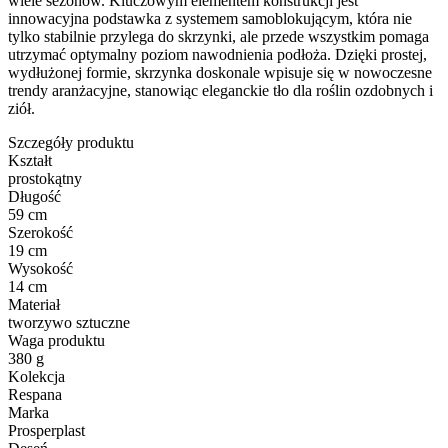
wiele sezonów. Kluczowym elementem konstrukcji jest
innowacyjna podstawka z systemem samoblokującym, która nie
tylko stabilnie przylega do skrzynki, ale przede wszystkim pomaga
utrzymać optymalny poziom nawodnienia podłoża. Dzięki prostej,
wydłużonej formie, skrzynka doskonale wpisuje się w nowoczesne
trendy aranżacyjne, stanowiąc eleganckie tło dla roślin ozdobnych i
ziół.
Szczegóły produktu
Kształt
prostokątny
Długość
59 cm
Szerokość
19 cm
Wysokość
14 cm
Materiał
tworzywo sztuczne
Waga produktu
380 g
Kolekcja
Respana
Marka
Prosperplast