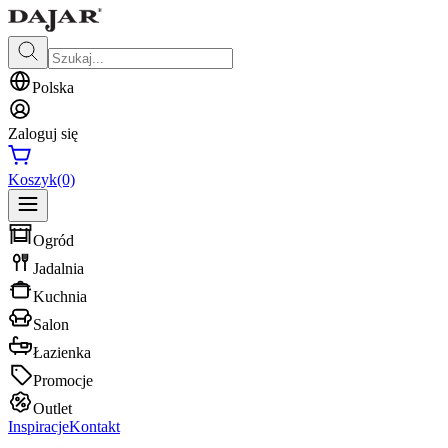
Polska
Zaloguj się
Koszyk
(0)
Ogród
Jadalnia
Kuchnia
Salon
Łazienka
Promocje
Outlet
Inspiracje
Kontakt