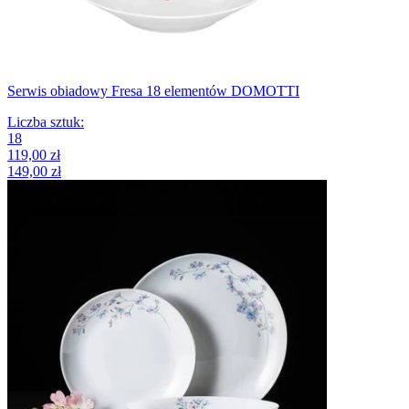
Serwis obiadowy Fresa 18 elementów DOMOTTI
Liczba sztuk
:
18
119,00 zł
149,00 zł