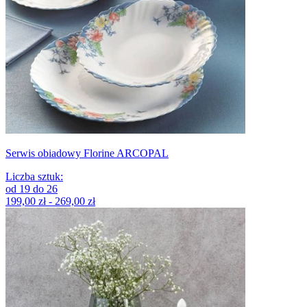
Serwis obiadowy Florine ARCOPAL
Liczba sztuk
:
od
19
do
26
199,00 zł - 269,00 zł