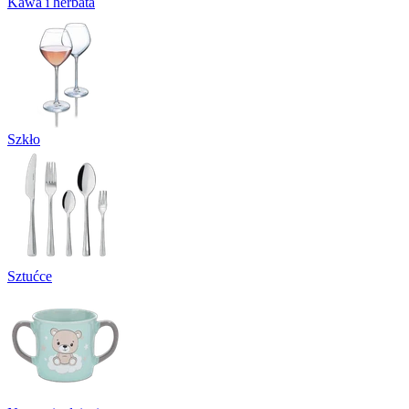
Kawa i herbata
Szkło
Sztućce