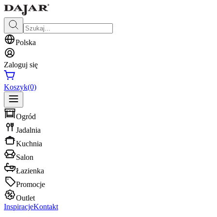
Polska
Zaloguj się
Koszyk
(0)
Ogród
Jadalnia
Kuchnia
Salon
Łazienka
Promocje
Outlet
Inspiracje
Kontakt