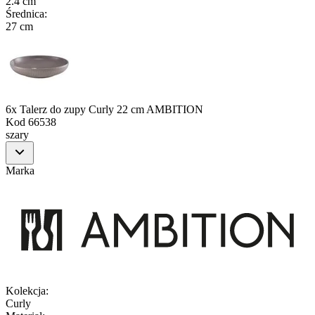
2.4 cm
Średnica
:
27 cm
6x Talerz do zupy Curly 22 cm AMBITION
Kod
66538
szary
Marka
Kolekcja
:
Curly