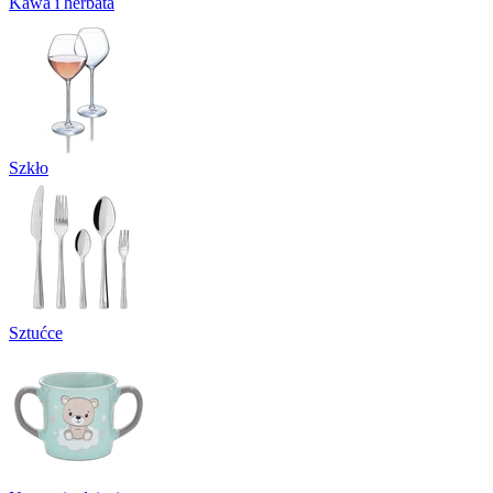
Kawa i herbata
Szkło
Sztućce