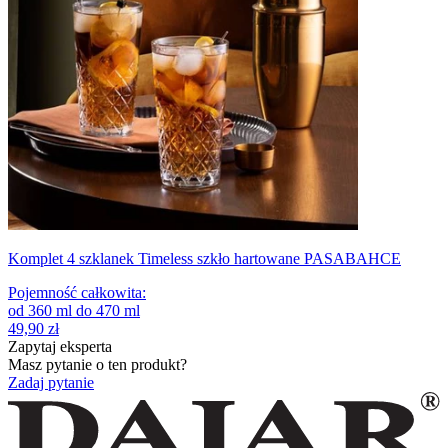
Komplet 4 szklanek Timeless szkło hartowane PASABAHCE
Pojemność całkowita
:
od
360
ml
do
470
ml
49,90 zł
Zapytaj eksperta
Masz pytanie o ten produkt?
Zadaj pytanie