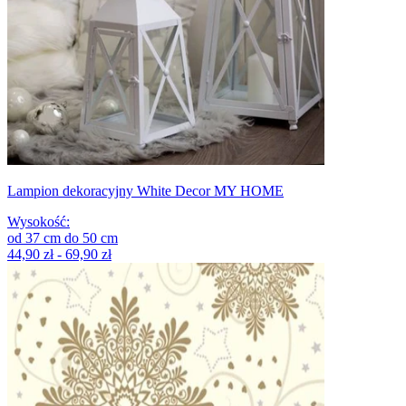
Lampion dekoracyjny White Decor MY HOME
Wysokość
:
od
37
cm
do
50
cm
44,90 zł - 69,90 zł