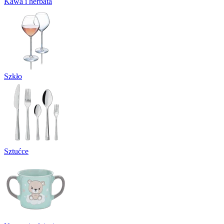
Kawa i herbata
Szkło
Sztućce