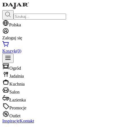
Polska
Zaloguj się
Koszyk
(0)
Ogród
Jadalnia
Kuchnia
Salon
Łazienka
Promocje
Outlet
Inspiracje
Kontakt