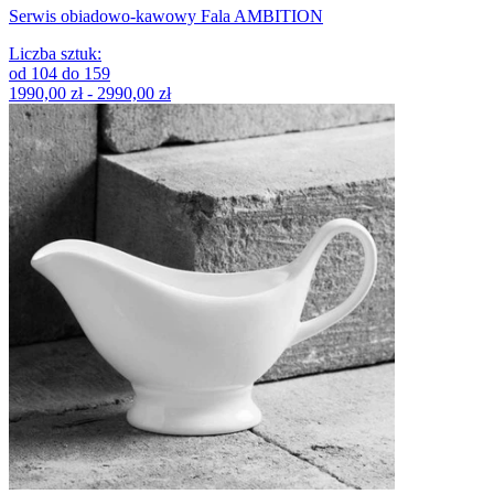
Serwis obiadowo-kawowy Fala AMBITION
Liczba sztuk
:
od
104
do
159
1990,00 zł - 2990,00 zł