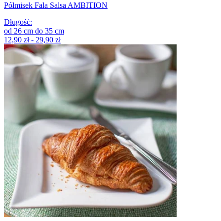
Półmisek Fala Salsa AMBITION
Długość
:
od
26
cm
do
35
cm
12,90 zł - 29,90 zł