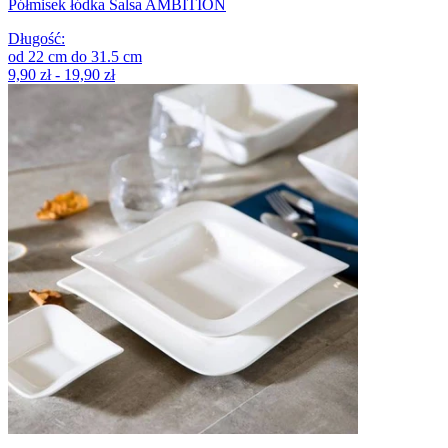
Półmisek łódka Salsa AMBITION
Długość
:
od
22
cm
do
31.5
cm
9,90 zł - 19,90 zł