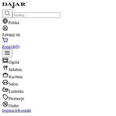
Polska
Zaloguj się
Koszyk
(0)
Ogród
Jadalnia
Kuchnia
Salon
Łazienka
Promocje
Outlet
Inspiracje
Kontakt