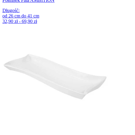
Półmisek Fala AMBITION
Długość
:
od
26
cm
do
41
cm
32,90 zł - 69,90 zł