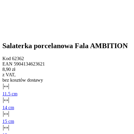
Salaterka porcelanowa Fala AMBITION
Kod
62362
EAN
5904134623621
8,90 zł
z VAT
,
bez kosztów dostawy
11.5 cm
14 cm
15 cm