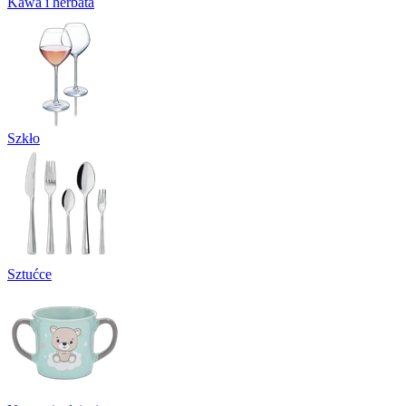
Kawa i herbata
Szkło
Sztućce