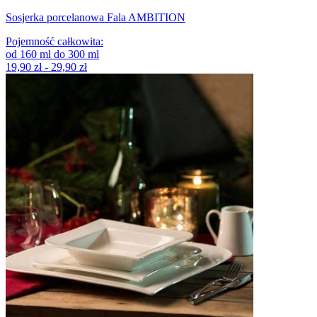
Sosjerka porcelanowa Fala AMBITION
Pojemność całkowita
:
od
160
ml
do
300
ml
19,90 zł - 29,90 zł