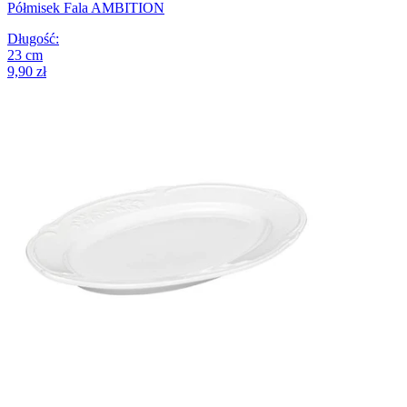
Półmisek Fala AMBITION
Długość
:
23
cm
9,90 zł