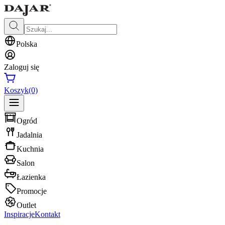
Polska
Zaloguj się
Koszyk
(0)
Ogród
Jadalnia
Kuchnia
Salon
Łazienka
Promocje
Outlet
Inspiracje
Kontakt