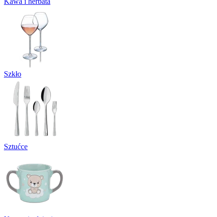
Kawa i herbata
Szkło
Sztućce