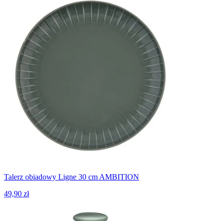
Talerz obiadowy Ligne 30 cm AMBITION
49,90 zł