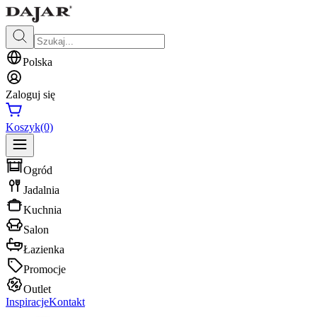
Polska
Zaloguj się
Koszyk
(0)
Ogród
Jadalnia
Kuchnia
Salon
Łazienka
Promocje
Outlet
Inspiracje
Kontakt