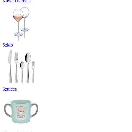
Kawa i herbata
Szkło
Sztućce