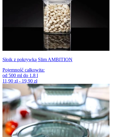
Słoik z pokrywką Slim AMBITION
Pojemność całkowita
:
od
500
ml
do
1.8
l
11,90 zł - 19,90 zł