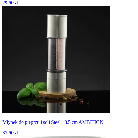
29,90 zł
Młynek do pieprzu i soli Steel 18,5 cm AMBITION
35,90 zł