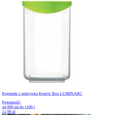
Pojemnik z pokrywką Keep'n' Box LUMINARC
Pojemność
:
od
800
ml
do
1100
l
12,90 zł