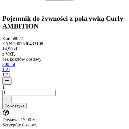
Pojemnik do żywności z pokrywką Curly
AMBITION
Kod
68027
EAN
5907530433108
14,90 zł
z VAT
,
bez kosztów dostawy
800 ml
1.2 l
1.7 l
1
Do koszyka
Dostawa: 15,90 zł
Szczegóły dostawy