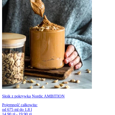
Słoik z pokrywką Nordic AMBITION
Pojemność całkowita
:
od
675
ml
do
1.8
l
14,90 zł - 19,90 zł