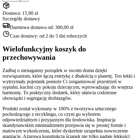
Dostawa: 15,90 zł
Szczegóły dostawy
Darmowa dostawa od:
300,00 zł
Czas dostawy:
od 2 do 5 dni roboczych
Wielofunkcyjny koszyk do
przechowywania
Zadbaj o nienaganny porządek w swoim domu dzięki
rozwiązaniom, które łączą estetykę z dbałością o planetę. Ten lekki i
wytrzymały pojemnik pomoże Ci zorganizować przestrzeń w
sypialni, kuchni czy pokoju dziecięcym, wprowadzając do wnętrza
harmonię. To praktyczny dodatek, który ułatwia codzienne
obowiązki i segregację drobiazgów.
Produkt został wykonany w 100% z tworzywa sztucznego
pochodzącego z recyklingu, co czyni go wyborem
odpowiedzialnym i przyjaznym dla środowiska. Inspiracja
skandynawskim minimalizmem przejawia się w prostej formie i
matowym wykończeniu, które dyskretnie uzupełnia nowoczesne
aranżacje. Ażurowa konstrukcja ścianek nie tylko nadaje lekkości