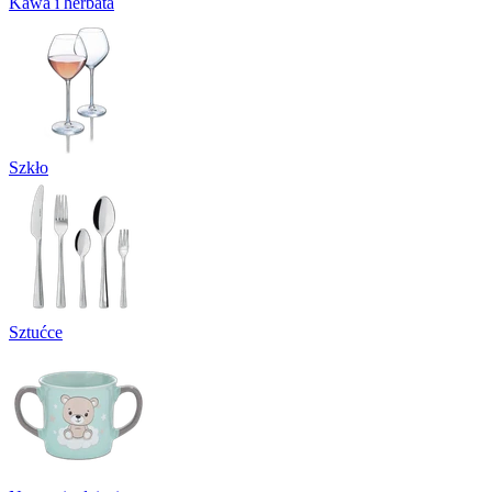
Kawa i herbata
Szkło
Sztućce