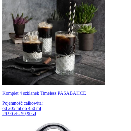
Komplet 4 szklanek Timeless PASABAHCE
Pojemność całkowita
:
od
205
ml
do
450
ml
29,90 zł - 59,90 zł