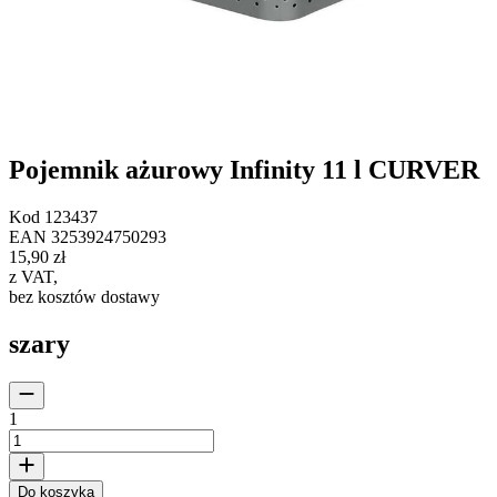
Pojemnik ażurowy Infinity 11 l CURVER
Kod
123437
EAN
3253924750293
15,90 zł
z VAT
,
bez kosztów dostawy
szary
1
Do koszyka