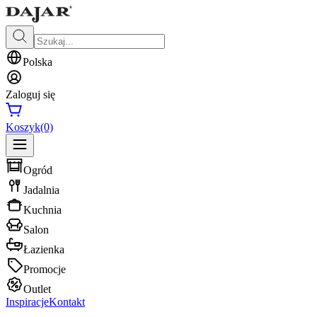
Polska
Zaloguj się
Koszyk
(0)
Ogród
Jadalnia
Kuchnia
Salon
Łazienka
Promocje
Outlet
Inspiracje
Kontakt