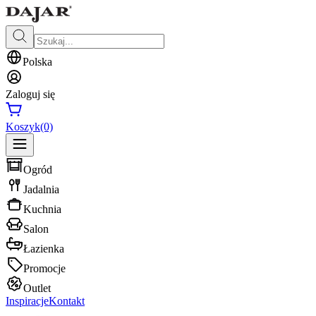
Polska
Zaloguj się
Koszyk
(0)
Ogród
Jadalnia
Kuchnia
Salon
Łazienka
Promocje
Outlet
Inspiracje
Kontakt