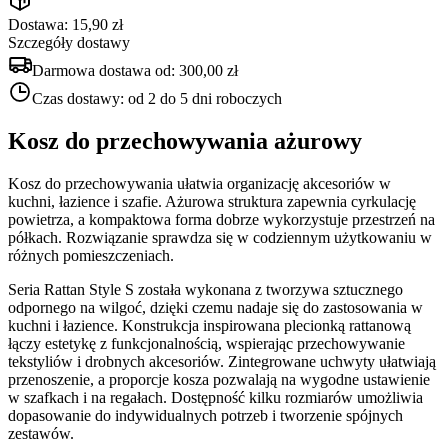
Dostawa: 15,90 zł
Szczegóły dostawy
Darmowa dostawa od:
300,00 zł
Czas dostawy:
od 2 do 5 dni roboczych
Kosz do przechowywania ażurowy
Kosz do przechowywania ułatwia organizację akcesoriów w
kuchni, łazience i szafie. Ażurowa struktura zapewnia cyrkulację
powietrza, a kompaktowa forma dobrze wykorzystuje przestrzeń na
półkach. Rozwiązanie sprawdza się w codziennym użytkowaniu w
różnych pomieszczeniach.
Seria Rattan Style S została wykonana z tworzywa sztucznego
odpornego na wilgoć, dzięki czemu nadaje się do zastosowania w
kuchni i łazience. Konstrukcja inspirowana plecionką rattanową
łączy estetykę z funkcjonalnością, wspierając przechowywanie
tekstyliów i drobnych akcesoriów. Zintegrowane uchwyty ułatwiają
przenoszenie, a proporcje kosza pozwalają na wygodne ustawienie
w szafkach i na regałach. Dostępność kilku rozmiarów umożliwia
dopasowanie do indywidualnych potrzeb i tworzenie spójnych
zestawów.