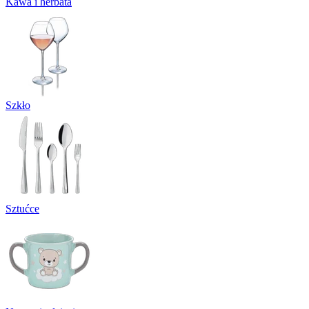
Kawa i herbata
Szkło
Sztućce