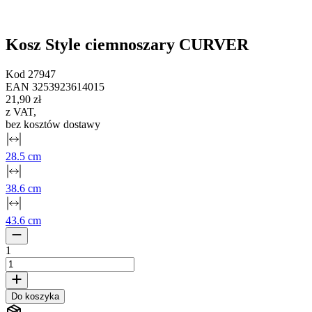
Kosz Style ciemnoszary CURVER
Kod
27947
EAN
3253923614015
21,90 zł
z VAT
,
bez kosztów dostawy
28.5 cm
38.6 cm
43.6 cm
1
Do koszyka