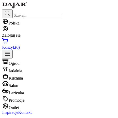
Polska
Zaloguj się
Koszyk
(0)
Ogród
Jadalnia
Kuchnia
Salon
Łazienka
Promocje
Outlet
Inspiracje
Kontakt