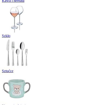
Kawa i herbata
Szkło
Sztućce