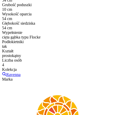
54 cm
Grubość poduszki
10 cm
Wysokość oparcia
54 cm
Głębokość siedziska
54 cm
Wypełnienie
cięta gąbka typu Flocke
Podłokietniki
tak
Kształt
prostokątny
Liczba osób
4
Kolekcja
Ravenna
Marka