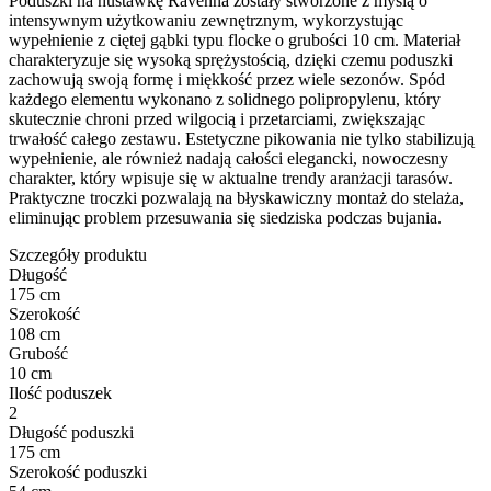
Poduszki na huśtawkę Ravenna zostały stworzone z myślą o
intensywnym użytkowaniu zewnętrznym, wykorzystując
wypełnienie z ciętej gąbki typu flocke o grubości 10 cm. Materiał
charakteryzuje się wysoką sprężystością, dzięki czemu poduszki
zachowują swoją formę i miękkość przez wiele sezonów. Spód
każdego elementu wykonano z solidnego polipropylenu, który
skutecznie chroni przed wilgocią i przetarciami, zwiększając
trwałość całego zestawu. Estetyczne pikowania nie tylko stabilizują
wypełnienie, ale również nadają całości elegancki, nowoczesny
charakter, który wpisuje się w aktualne trendy aranżacji tarasów.
Praktyczne troczki pozwalają na błyskawiczny montaż do stelaża,
eliminując problem przesuwania się siedziska podczas bujania.
Szczegóły produktu
Długość
175 cm
Szerokość
108 cm
Grubość
10 cm
Ilość poduszek
2
Długość poduszki
175 cm
Szerokość poduszki