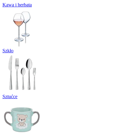
Kawa i herbata
Szkło
Sztućce