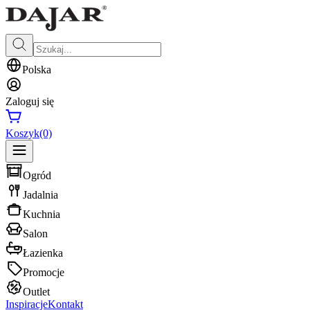
Polska
Zaloguj się
Koszyk
(0)
Ogród
Jadalnia
Kuchnia
Salon
Łazienka
Promocje
Outlet
Inspiracje
Kontakt