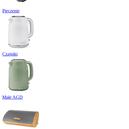
Pieczenie
Czajniki
Małe AGD