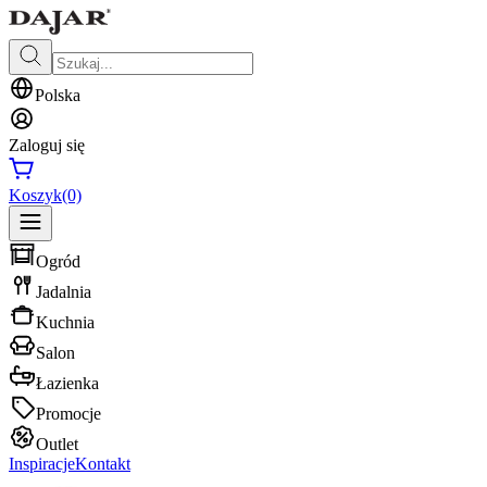
Polska
Zaloguj się
Koszyk
(0)
Ogród
Jadalnia
Kuchnia
Salon
Łazienka
Promocje
Outlet
Inspiracje
Kontakt