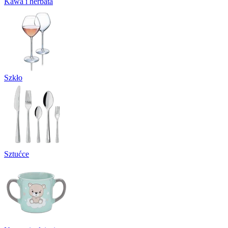
Kawa i herbata
Szkło
Sztućce