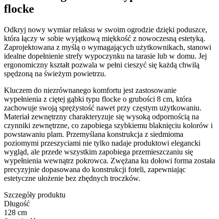
flocke
Odkryj nowy wymiar relaksu w swoim ogrodzie dzięki poduszce,
która łączy w sobie wyjątkową miękkość z nowoczesną estetyką.
Zaprojektowana z myślą o wymagających użytkownikach, stanowi
idealne dopełnienie strefy wypoczynku na tarasie lub w domu. Jej
ergonomiczny kształt pozwala w pełni cieszyć się każdą chwilą
spędzoną na świeżym powietrzu.
Kluczem do niezrównanego komfortu jest zastosowanie
wypełnienia z ciętej gąbki typu flocke o grubości 8 cm, która
zachowuje swoją sprężystość nawet przy częstym użytkowaniu.
Materiał zewnętrzny charakteryzuje się wysoką odpornością na
czynniki zewnętrzne, co zapobiega szybkiemu blaknięciu kolorów i
powstawaniu plam. Przemyślana konstrukcja z siedmioma
poziomymi przeszyciami nie tylko nadaje produktowi elegancki
wygląd, ale przede wszystkim zapobiega przemieszczaniu się
wypełnienia wewnątrz pokrowca. Zwężana ku dołowi forma została
precyzyjnie dopasowana do konstrukcji foteli, zapewniając
estetyczne ułożenie bez zbędnych troczków.
Szczegóły produktu
Długość
128 cm