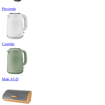
Pieczenie
Czajniki
Małe AGD