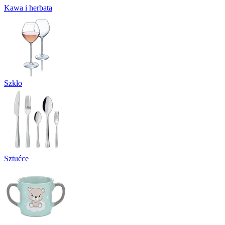
Kawa i herbata
Szkło
Sztućce