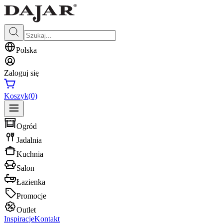
Polska
Zaloguj się
Koszyk
(0)
Ogród
Jadalnia
Kuchnia
Salon
Łazienka
Promocje
Outlet
Inspiracje
Kontakt