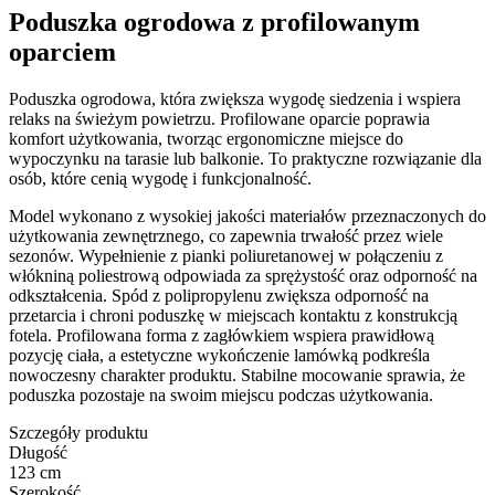
Poduszka ogrodowa z profilowanym
oparciem
Poduszka ogrodowa, która zwiększa wygodę siedzenia i wspiera
relaks na świeżym powietrzu. Profilowane oparcie poprawia
komfort użytkowania, tworząc ergonomiczne miejsce do
wypoczynku na tarasie lub balkonie. To praktyczne rozwiązanie dla
osób, które cenią wygodę i funkcjonalność.
Model wykonano z wysokiej jakości materiałów przeznaczonych do
użytkowania zewnętrznego, co zapewnia trwałość przez wiele
sezonów. Wypełnienie z pianki poliuretanowej w połączeniu z
włókniną poliestrową odpowiada za sprężystość oraz odporność na
odkształcenia. Spód z polipropylenu zwiększa odporność na
przetarcia i chroni poduszkę w miejscach kontaktu z konstrukcją
fotela. Profilowana forma z zagłówkiem wspiera prawidłową
pozycję ciała, a estetyczne wykończenie lamówką podkreśla
nowoczesny charakter produktu. Stabilne mocowanie sprawia, że
poduszka pozostaje na swoim miejscu podczas użytkowania.
Szczegóły produktu
Długość
123 cm
Szerokość