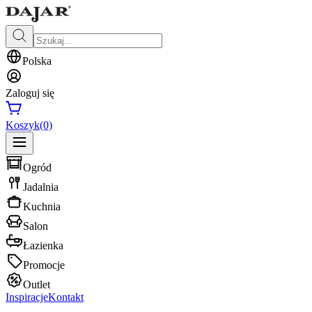
Polska
Zaloguj się
Koszyk
(0)
Ogród
Jadalnia
Kuchnia
Salon
Łazienka
Promocje
Outlet
Inspiracje
Kontakt