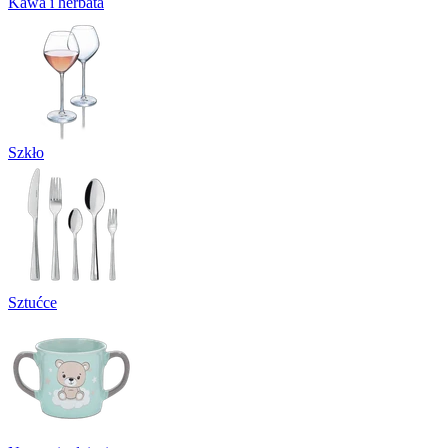
Kawa i herbata
Szkło
Sztućce