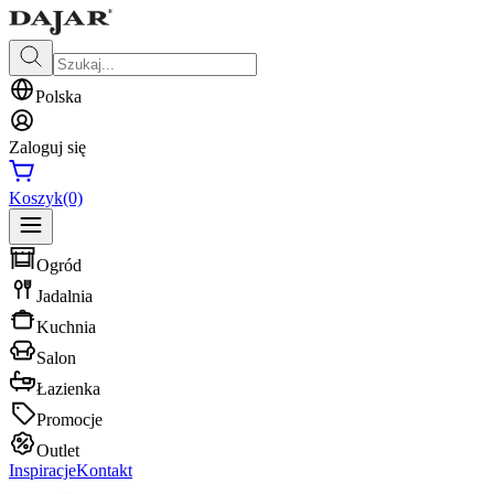
Polska
Zaloguj się
Koszyk
(0)
Ogród
Jadalnia
Kuchnia
Salon
Łazienka
Promocje
Outlet
Inspiracje
Kontakt