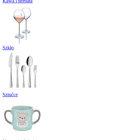
Kawa i herbata
Szkło
Sztućce