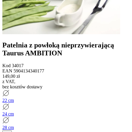
Patelnia z powłoką nieprzywierającą
Taurus AMBITION
Kod
34017
EAN
5904134340177
149,00 zł
z VAT
,
bez kosztów dostawy
22 cm
24 cm
28 cm