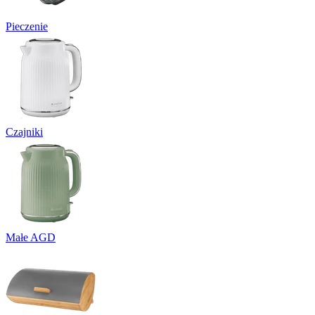
Pieczenie
Czajniki
Małe AGD