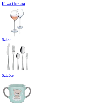
Kawa i herbata
Szkło
Sztućce