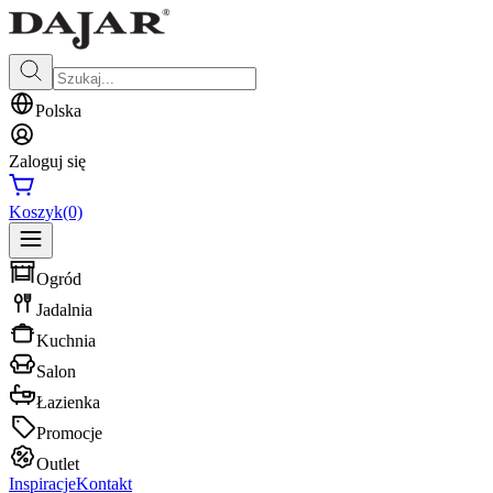
Polska
Zaloguj się
Koszyk
(0)
Ogród
Jadalnia
Kuchnia
Salon
Łazienka
Promocje
Outlet
Inspiracje
Kontakt