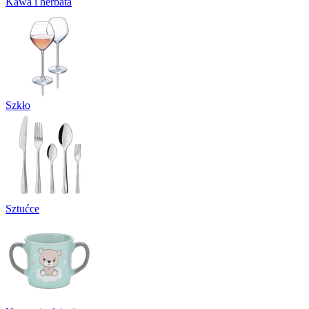
Kawa i herbata
Szkło
Sztućce