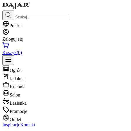
Polska
Zaloguj się
Koszyk
(0)
Ogród
Jadalnia
Kuchnia
Salon
Łazienka
Promocje
Outlet
Inspiracje
Kontakt