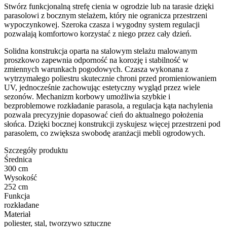
Stwórz funkcjonalną strefę cienia w ogrodzie lub na tarasie dzięki
parasolowi z bocznym stelażem, który nie ogranicza przestrzeni
wypoczynkowej. Szeroka czasza i wygodny system regulacji
pozwalają komfortowo korzystać z niego przez cały dzień.
Solidna konstrukcja oparta na stalowym stelażu malowanym
proszkowo zapewnia odporność na korozję i stabilność w
zmiennych warunkach pogodowych. Czasza wykonana z
wytrzymałego poliestru skutecznie chroni przed promieniowaniem
UV, jednocześnie zachowując estetyczny wygląd przez wiele
sezonów. Mechanizm korbowy umożliwia szybkie i
bezproblemowe rozkładanie parasola, a regulacja kąta nachylenia
pozwala precyzyjnie dopasować cień do aktualnego położenia
słońca. Dzięki bocznej konstrukcji zyskujesz więcej przestrzeni pod
parasolem, co zwiększa swobodę aranżacji mebli ogrodowych.
Szczegóły produktu
Średnica
300 cm
Wysokość
252 cm
Funkcja
rozkładane
Materiał
poliester, stal, tworzywo sztuczne