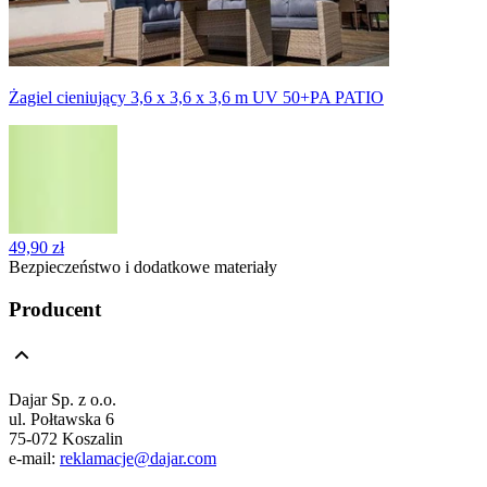
Żagiel cieniujący 3,6 x 3,6 x 3,6 m UV 50+PA PATIO
49,90 zł
Bezpieczeństwo i dodatkowe materiały
Producent
Dajar Sp. z o.o.
ul. Połtawska 6
75-072 Koszalin
e-mail:
reklamacje@dajar.com