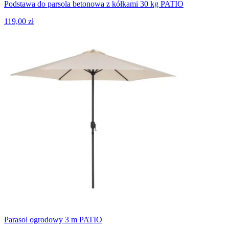
Podstawa do parsola betonowa z kółkami 30 kg PATIO
119,00 zł
Parasol ogrodowy 3 m PATIO