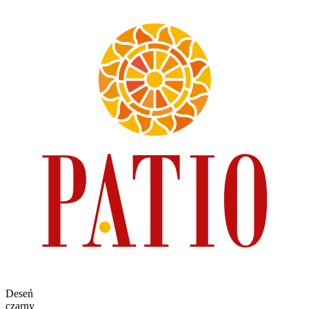
Deseń
czarny