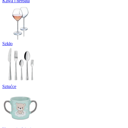
Kawa i herbata
Szkło
Sztućce