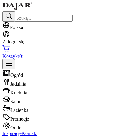
Polska
Zaloguj się
Koszyk
(0)
Ogród
Jadalnia
Kuchnia
Salon
Łazienka
Promocje
Outlet
Inspiracje
Kontakt