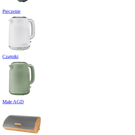
Pieczenie
Czajniki
Małe AGD