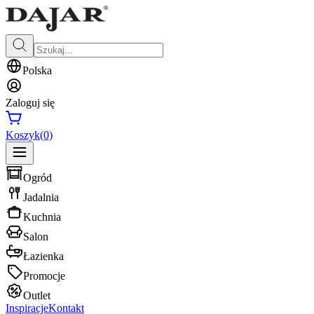
Polska
Zaloguj się
Koszyk
(0)
Ogród
Jadalnia
Kuchnia
Salon
Łazienka
Promocje
Outlet
Inspiracje
Kontakt