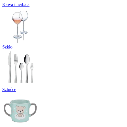
Kawa i herbata
Szkło
Sztućce