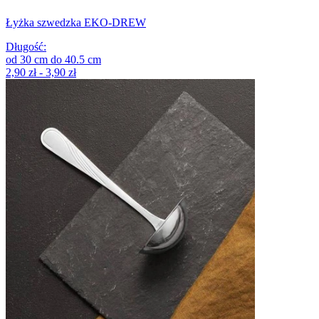
Łyżka szwedzka EKO-DREW
Długość
:
od
30
cm
do
40.5
cm
2,90 zł - 3,90 zł