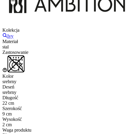
Kolekcja
Ivy
Materiał
stal
Zastosowanie
Kolor
srebrny
Deseń
srebrny
Długość
22 cm
Szerokość
9 cm
Wysokość
2 cm
Waga produktu