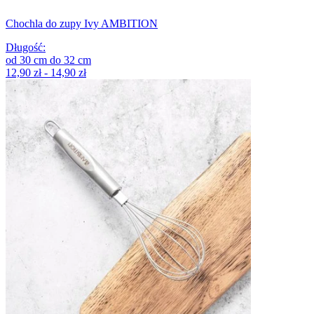
Chochla do zupy Ivy AMBITION
Długość
:
od
30
cm
do
32
cm
12,90 zł - 14,90 zł