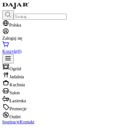
Polska
Zaloguj się
Koszyk
(0)
Ogród
Jadalnia
Kuchnia
Salon
Łazienka
Promocje
Outlet
Inspiracje
Kontakt