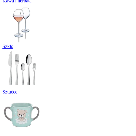
Kawa i herbata
Szkło
Sztućce