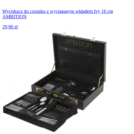
Wyciskacz do czosnku z wyciąganym wkładem Ivy 16 cm
AMBITION
29,90 zł