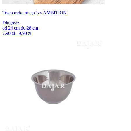
Trzepaczka rózga Ivy AMBITION
Długość
:
od
24
cm
do
28
cm
7,90 zł - 9,90 zł