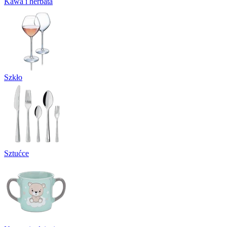
Kawa i herbata
Szkło
Sztućce