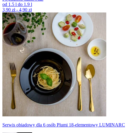
od
1.5
l
do
1.9
l
3,90 zł - 4,90 zł
Serwis obiadowy dla 6 osób Plumi 18-elementowy LUMINARC