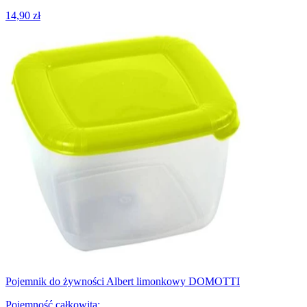
14,90 zł
Pojemnik do żywności Albert limonkowy DOMOTTI
Pojemność całkowita
: