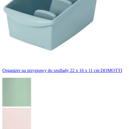
Organizer na przyprawy do szuflady 22 x 16 x 11 cm DOMOTTI