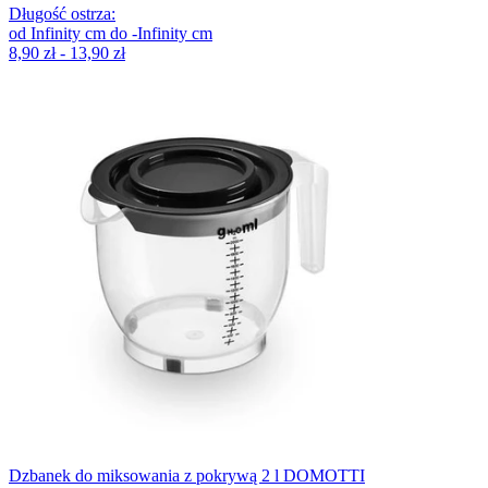
Długość ostrza
:
od
Infinity
cm
do
-Infinity
cm
8,90 zł - 13,90 zł
Dzbanek do miksowania z pokrywą 2 l DOMOTTI