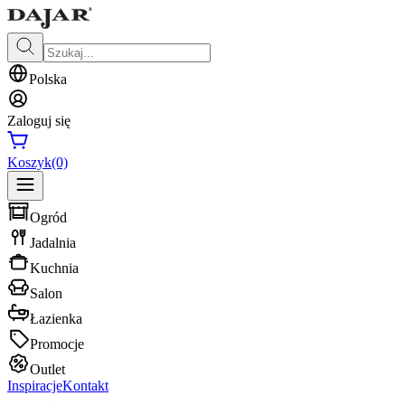
Polska
Zaloguj się
Koszyk
(0)
Ogród
Jadalnia
Kuchnia
Salon
Łazienka
Promocje
Outlet
Inspiracje
Kontakt