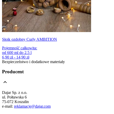
Słoik ozdobny Curly AMBITION
Pojemność całkowita
:
od
600
ml
do
2.5
l
6,90 zł - 14,90 zł
Bezpieczeństwo i dodatkowe materiały
Producent
Dajar Sp. z o.o.
ul. Połtawska 6
75-072 Koszalin
e-mail:
reklamacje@dajar.com