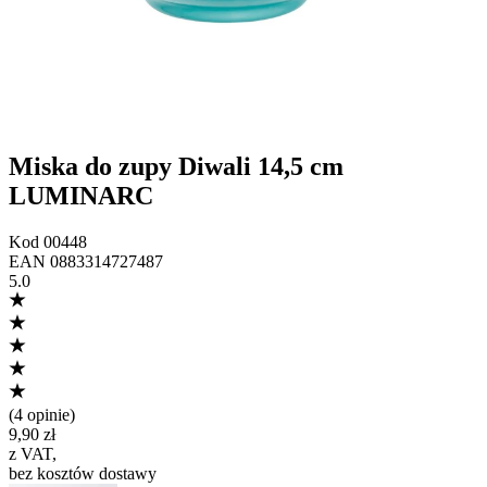
Miska do zupy Diwali 14,5 cm
LUMINARC
Kod
00448
EAN
0883314727487
5.0
(
4 opinie
)
9,90 zł
z VAT
,
bez kosztów dostawy