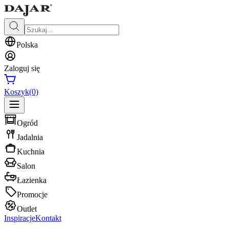
Polska
Zaloguj się
Koszyk
(0)
Ogród
Jadalnia
Kuchnia
Salon
Łazienka
Promocje
Outlet
Inspiracje
Kontakt