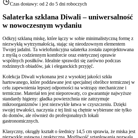
Czas dostawy:
od 2 do 5 dni roboczych
Salaterka szklana Diwali – uniwersalność
w nowoczesnym wydaniu
Odkryj szklaną miskę, które łączy w sobie minimalistyczną formę z
niezwykłą wytrzymałością, stając się nieodzownym elementem
Twojej jadalni. Ta wielofunkcyjna salaterka została zaprojektowana
z myślą o codziennym komforcie oraz estetycznej oprawie
wspólnych posiłków. Idealnie sprawdzi się zarówno podczas
rodzinnych obiadów, jak i eleganckich przyjęć.
Kolekcja Diwali wykonana jest z wysokiej jakości szkła
hartowanego, które poddawane jest specjalnej obróbce termicznej w
celu zapewnienia lepszej odporności na wstrząsy mechaniczne i
termiczne. Materiał ten jest nieporowaty, co gwarantuje najwyższe
standardy higieny: gładka powierzchnia nie zatrzymuje
mikroorganizmów i jest niezwykle łatwa w czyszczeniu. Dzięki
swojej trwałości, naczynia z tej linii są chętnie wybierane nie tylko
do domów, ale również do profesjonalnych lokali
gastronomicznych.
Klasyczny, okrągły kształt o średnicy 14,5 cm sprawia, że miska jest
niezwykle ustawna i praktyczna. Możliwość sztaplowania pozwala