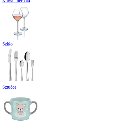
Kawa i herbata
Szkło
Sztućce